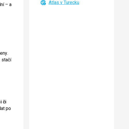
Atlas v Turecku
ní – a
eny.
 stačí
 či
dat po