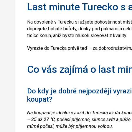
Last minute Turecko s al
Na dovolené v Turecku si užijete pohostinnost místn
dopřejete bohaté bufety, drinky pod palmami a neko
tisíce korun, aniž byste museli slevovat z kvality.
Vyrazte do Turecka právě teď – za dobrodružstvím,
Co vás zajímá o last mi
Do kdy je dobré nejpozději vyraz
koupat?
Na koupání je ideální vyrazit do Turecka
až do konce
–
25 až 27 °C
, počasí příjemné, slunce svítí a pláž
mírné počasí, může být příjemnou volbou.