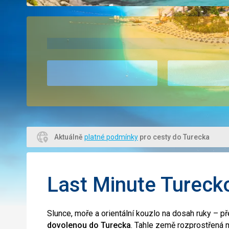
Aktuálně
platné podmínky
pro cesty do Turecka
Last Minute Tureck
Slunce, moře a orientální kouzlo na dosah ruky – p
dovolenou do Turecka
. Tahle země rozprostřená m