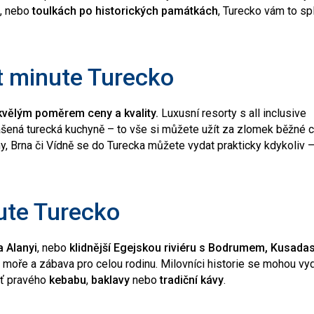
, nebo
toulkách po historických památkách
, Turecko vám to spl
st minute Turecko
kvělým poměrem ceny a kvality.
Luxusní resorty s all inclusive
ášená turecká kuchyně – to vše si můžete užít za zlomek běžné c
y, Brna či Vídně se do Turecka můžete vydat prakticky kdykoliv –
nute Turecko
a Alanyi
, nebo
klidnější Egejskou riviéru s Bodrumem, Kusadasi
é moře a zábava pro celou rodinu. Milovníci historie se mohou vy
uť pravého
kebabu
,
baklavy
nebo
tradiční kávy
.