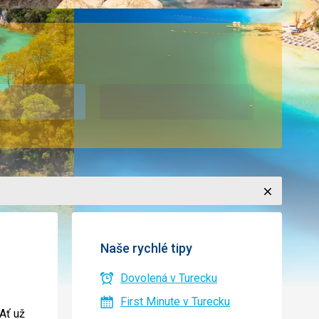
Zavřít
Naše rychlé tipy
Dovolená v Turecku
First Minute v Turecku
 Ať už