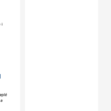
 i
l
teplé
 a