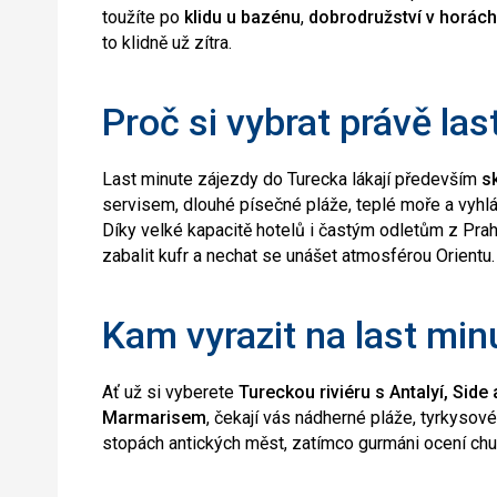
toužíte po
klidu u bazénu
,
dobrodružství v horách
to klidně už zítra.
Proč si vybrat právě la
Last minute zájezdy do Turecka lákají především
s
servisem, dlouhé písečné pláže, teplé moře a vyhl
Díky velké kapacitě hotelů i častým odletům z Prah
zabalit kufr a nechat se unášet atmosférou Orientu.
Kam vyrazit na last mi
Ať už si vyberete
Tureckou riviéru s Antalyí, Side 
Marmarisem
, čekají vás nádherné pláže, tyrkysov
stopách antických měst, zatímco gurmáni ocení ch