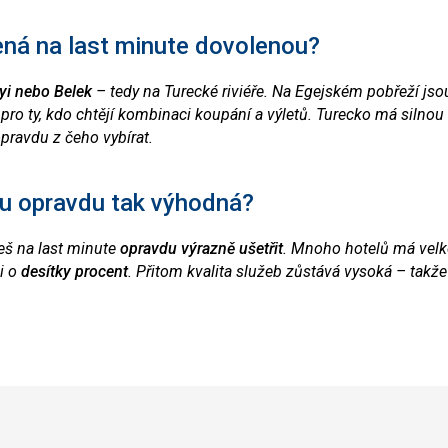
ená na last minute dovolenou?
nyi nebo Belek
– tedy na Turecké riviéře. Na Egejském pobřeží jso
í pro ty, kdo chtějí kombinaci koupání a výletů. Turecko má silnou
opravdu z čeho vybírat.
ku opravdu tak výhodná?
eš na last minute
opravdu výrazně ušetřit
. Mnoho hotelů má vel
 i o
desítky procent
. Přitom kvalita služeb zůstává vysoká – takže