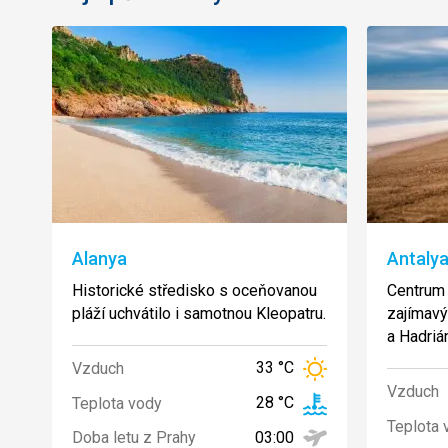
Alanya
Antaly
Historické středisko s oceňovanou
Centrum 
pláží uchvátilo i samotnou Kleopatru.
zajímav
a Hadriá
33 °C
Vzduch
Vzduch
28 °C
Teplota vody
Teplota 
03:00
Doba letu z Prahy