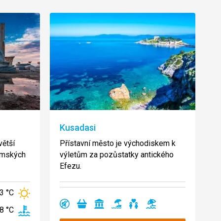
Kusadasi
větší
Přístavní město je východiskem k
římských
výletům za pozůstatky antického
Efezu.
3 °C
klidná
nákupy
památky
písčitá
vhodné
válení
Ano
Ano
Ano
Ano
Ano
Ano
8 °C
oblast
pláž
pro
u