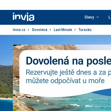
Slevy
L
Invia.cz
Invia.cz
Dovolená
Last Minute
Turecko