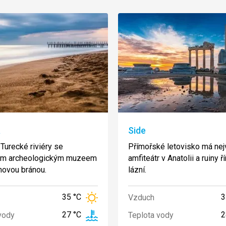
a
Side
Turecké riviéry se
Přímořské letovisko má nej
ým archeologickým muzeem
amfiteátr v Anatolii a ruiny 
novou bránou.
lázní.
35 °C
3
Vzduch
27 °C
2
vody
Teplota vody