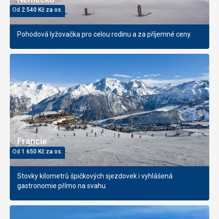
Od
2 540
Kč
za os.
Pohodová lyžovačka pro celou rodinu a za příjemné ceny.
Francie
Od
1 650
Kč
za os.
Stovky kilometrů špičkových sjezdovek i vyhlášená
gastronomie přímo na svahu.