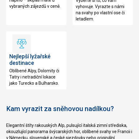
naplno – skipas máte u
Vyberte si to, co vám
vlastní
vybraných zájezdů v ceně.
vyhovuje. Vyrazte s námi
dopravou
na svahy po vlastní ose či
letadlem.
Nejlepší
lyžařské
Nejlepší lyžařské
destinace
destinace
Oblíbené Alpy, Dolomity či
Tatry i netradiční lokace
jako Turecko a Bulharsko.
Kam vyrazit za sněhovou nadílkou?
Elegantní štíty rakouských Alp, pulsující italská zimní střediska,
okouzlující panorama švýcarských hor, oblíbené svahy ve Francii i
v Německu, slovenské a české sjezdovky nebo originální