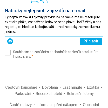
Nabídky nejlepších zájezdů na e-mail
Ty nejzajímavější zájezdy pravidelně na váš e-mail! Preferujete
exotické pláže, zasněžené ledovce nebo plavbu lodí? Vždy u nás
najdete, co hledáte. Nebojte, váš e-mail neposkytneme nikomu
jinému.
Zadejte
Přihlásit
svůj
e-
Souhlasím se zasíláním obchodních sdělení k produktům
mail
(povinné)
Invia.cz, a.s.
*
(povinné)
*
Cestovní kanceláře
Dovolená
Last minute
Exotika
Parkování
Recenze hotelů
Rekreační domy
Časté dotazy
Informace před nákupem
Obchodní