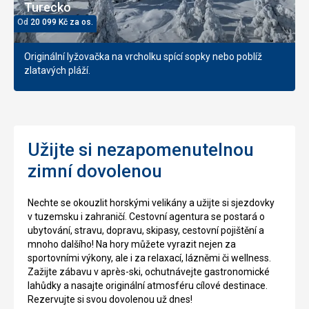
Turecko
Od
20 099
Kč
za os.
Originální lyžovačka na vrcholku spící sopky nebo poblíž
zlatavých pláží.
Užijte si nezapomenutelnou
zimní dovolenou
Nechte se okouzlit horskými velikány a užijte si sjezdovky
v tuzemsku i zahraničí. Cestovní agentura se postará o
ubytování, stravu, dopravu, skipasy, cestovní pojištění a
mnoho dalšího! Na hory můžete vyrazit nejen za
sportovními výkony, ale i za relaxací, lázněmi či wellness.
Zažijte zábavu v après-ski, ochutnávejte gastronomické
lahůdky a nasajte originální atmosféru cílové destinace.
Rezervujte si svou dovolenou už dnes!