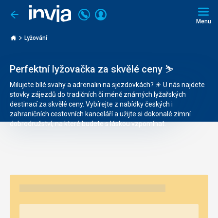
Volejte
Přihlásit
Jít
zpět
226
Menu
se
000
Invia.cz
290
Lyžování
Perfektní lyžovačka za skvělé ceny ⛷️
Milujete bílé svahy a adrenalin na sjezdovkách?
☀
U nás najdete
stovky zájezdů do tradičních či méně známých lyžařských
destinací za skvělé ceny. Vybírejte z nabídky českých i
zahraničních cestovních kanceláří a užijte si dokonalé zimní
dobrodružství, na které budete s láskou vzpomínat.