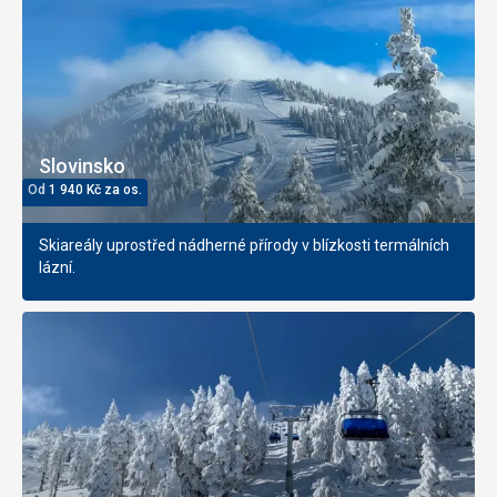
Slovinsko
Od
1 940
Kč
za os.
Skiareály uprostřed nádherné přírody v blízkosti termálních
lázní.