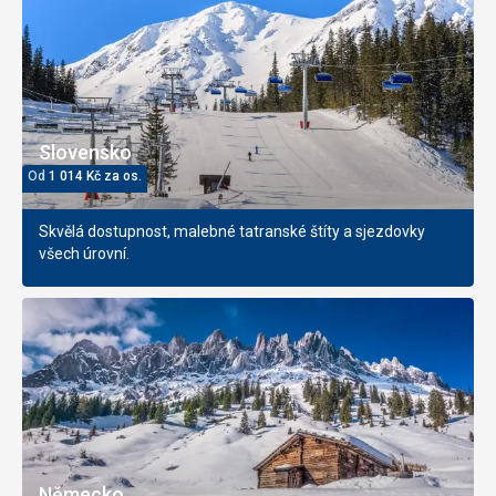
Slovensko
Od
1 014
Kč
za os.
Skvělá dostupnost, malebné tatranské štíty a sjezdovky
všech úrovní.
Německo