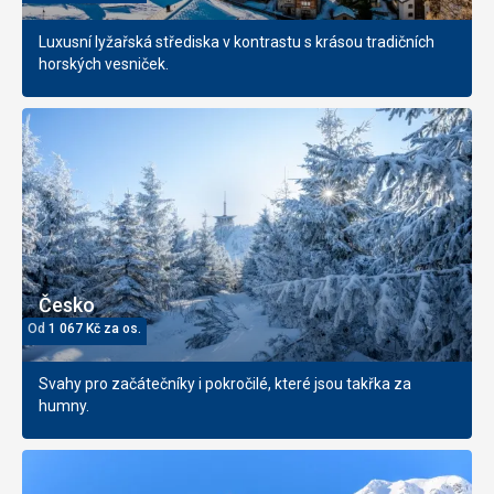
Luxusní lyžařská střediska v kontrastu s krásou tradičních
horských vesniček.
Česko
Od
1 067
Kč
za os.
Svahy pro začátečníky i pokročilé, které jsou takřka za
humny.