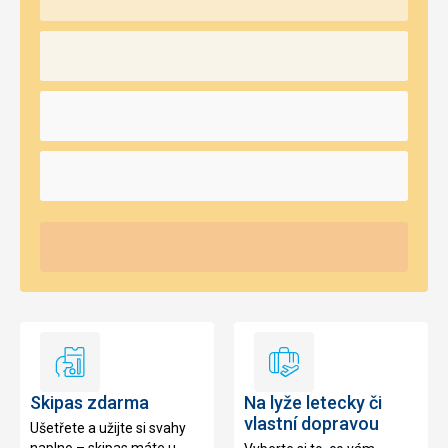
Skipas
Na
zdarma
lyže
Skipas zdarma
Na lyže letecky či
letecky
vlastní dopravou
Ušetřete a užijte si svahy
či