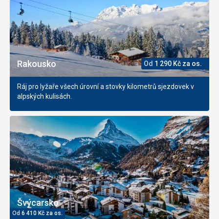
Rakousko
Od
1 290
Kč
za os.
Ráj pro lyžaře všech úrovní a stovky kilometrů sjezdovek v
alpských kulisách.
Švýcarsko
Od
6 410
Kč
za os.