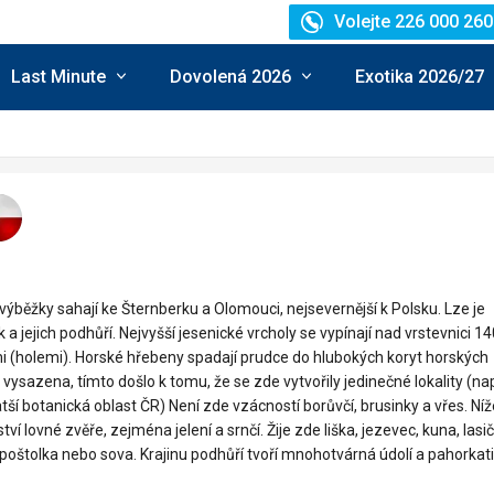
Volejte 226 000 260
Last Minute
Dovolená 2026
Exotika 2026/27
í výběžky sahají ke Šternberku a Olomouci, nejsevernější k Polsku. Lze je
a jejich podhůří. Nejvyšší jesenické vrcholy se vypínají nad vrstevnici 1
mi (holemi). Horské hřebeny spadají prudce do hlubokých koryt horských
 vysazena, tímto došlo k tomu, že se zde vytvořily jedinečné lokality (nap
atší botanická oblast ČR) Není zde vzácností borůvčí, brusinky a vřes. Níž
í lovné zvěře, zejména jelení a srnčí. Žije zde liška, jezevec, kuna, lasi
, poštolka nebo sova. Krajinu podhůří tvoří mnohotvárná údolí a pahorkat