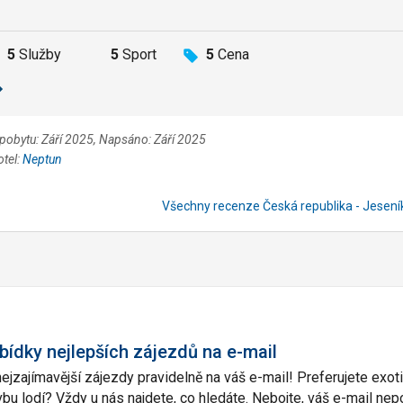
5
Služby
5
Sport
5
Cena
 pobytu: Září 2025, Napsáno: Září 2025
otel:
Neptun
Všechny recenze Česká republika - Jesen
bídky nejlepších zájezdů na e-mail
nejzajímavější zájezdy pravidelně na váš e-mail! Preferujete ex
vbu lodí? Vždy u nás najdete, co hledáte. Nebojte, váš e-mail n