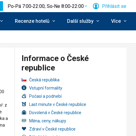
Po‑Pá 7:00‑22:00; So‑Ne 8:00‑22:00
Přihlásit se
Recenze hotelů
Další služby
Více
Informace o České
republice
Česká republika
Vstupní formality
400
Počasí a podnebí
Last minute v České republice
ř. z
e
Dovolená v České republice
čka a
Měna, ceny, nákupy
ina
Zdraví v České republice