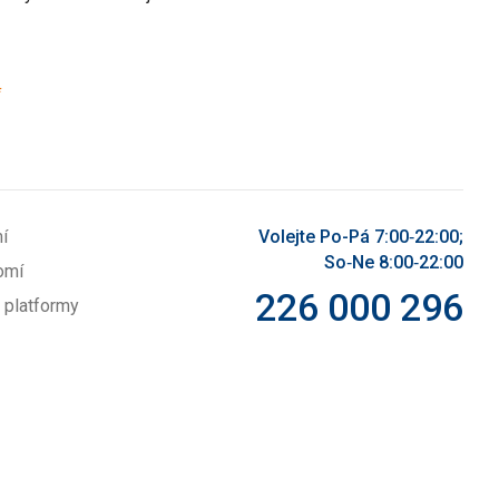
(povinné)
*
í
Volejte Po-Pá 7:00‑22:00;
So‑Ne 8:00‑22:00
omí
226 000 296
 platformy