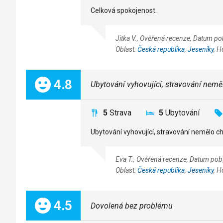
Celková spokojenost.
Jitka V., Ověřená recenze, Datum p
Oblast:
Česká republika
,
Jeseníky
, H
Celkem:
4.8
Ubytování vyhovující, stravování nemělo
5
Strava
5
Ubytování
Ubytování vyhovující, stravování nemělo chy
Eva T., Ověřená recenze, Datum po
Oblast:
Česká republika
,
Jeseníky
, H
Celkem:
4.5
Dovolená bez problému