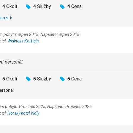
4
Okolí
4
Služby
4
Cena
cenzi
tum pobytu: Srpen 2018, Napsáno: Srpen 2018
otel:
Wellness Kolštejn
ní personál.
5
Okolí
5
Služby
5
Cena
ersonál.
um pobytu: Prosinec 2025, Napsáno: Prosinec 2025
otel:
Horský hotel Vidly