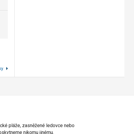
íky
otické pláže, zasněžené ledovce nebo
eposkytneme nikomu jinému.