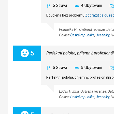
5
Strava
4
Ubytování
Dovolená bez problému
Zobrazit celou re
Františka H., Ověřená recenze, Da
Oblast:
Česká republika
,
Jeseníky
, H
Celkem:
5
Perfektní poloha, příjemný, profesionál
5
Strava
5
Ubytování
Perfektní poloha, příjemný, profesionální p
Luděk Hubka, Ověřená recenze, Dat
Oblast:
Česká republika
,
Jeseníky
, H