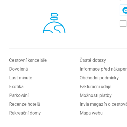
Zad
svů
e-
mai
(p
*
Cestovní kanceláře
Časté dotazy
Dovolená
Informace před nákupe
Last minute
Obchodní podmínky
Exotika
Fakturační údaje
Parkování
Možnosti platby
Recenze hotelů
Invia magazín o cestová
Rekreační domy
Mapa webu