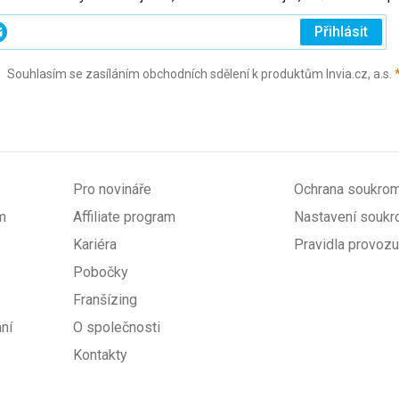
ejte
Přihlásit
j
Souhlasím se zasíláním obchodních sdělení k produktům Invia.cz, a.s.
l
ovinné)
Pro novináře
Ochrana soukrom
m
Affiliate program
Nastavení soukr
Kariéra
Pravidla provozu
Pobočky
Franšízing
ní
O společnosti
Kontakty