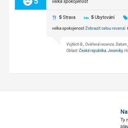
Celkem:
5
velka spokojenost
5
Strava
5
Ubytování
velka spokojenost
Zobrazit celou recenzi
Vojtěch B., Ověřená recenze, Datum
Oblast:
Česká republika
,
Jeseníky
, H
Na
Ty 
pla