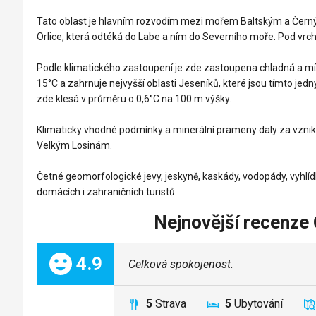
Tato oblast je hlavním rozvodím mezi mořem Baltským a Černým
Orlice, která odtéká do Labe a ním do Severního moře. Pod vr
Podle klimatického zastoupení je zde zastoupena chladná a mír
15°C a zahrnuje nejvyšší oblasti Jeseníků, které jsou tímto jedny
zde klesá v průměru o 0,6°C na 100 m výšky.
Klimaticky vhodné podmínky a minerální prameny daly za vznik 
Velkým Losinám.
Četné geomorfologické jevy, jeskyně, kaskády, vodopády, vyhl
domácích i zahraničních turistů.
Nejnovější recenze 
Celkem:
4.9
Celková spokojenost.
5
Strava
5
Ubytování