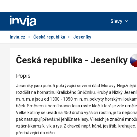
Invia.cz
Slevy
Invia.cz
Česká republika
Jeseníky
Česká republika - Jeseníky
Popis
Jeseníky jsou pohoří pokrývající severní část Moravy. Nejjižnějš
rozdělit na hornatinu Kralického Sněžníku, Hrubý a Nízký Jeseník 
m. n. m. a jsou od 1300 - 1350 m. n. m. pokryty horskými louka
říček. Směrem k horní hranici lesa roste kleč, která je zde uměle
Velké kotliny se uvádí na 450 druhů vyšších rostlin, je to nejboh
pak nastupují převážně jehličnaté lesy. V lesích je značné množstv
vzácně kamzík, vlk a rys. Z dravců např. káně, jestřáb, krahujec
přecházející do nížin.