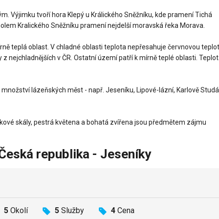
. Výjimku tvoří hora Klepý u Králického Sněžníku, kde pramení Tichá
cholem Kralického Sněžníku pramení nejdelší moravská řeka Morava.
ně teplá oblast. V chladné oblasti teplota nepřesahuje červnovou teplo
 z nejchladnějších v ČR. Ostatní území patří k mírně teplé oblasti. Teplo
množství lázeňských měst - např. Jeseníku, Lipové-lázní, Karlově Stud
ídkové skály, pestrá květena a bohatá zvířena jsou předmětem zájmu
Česká republika - Jeseníky
5
Okolí
5
Služby
4
Cena