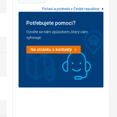
Počasí a podnebí v České republice
Potřebujete pomoci?
Ozvěte se nám způsobem, který vám
vyhovuje
Na stránku s kontakty