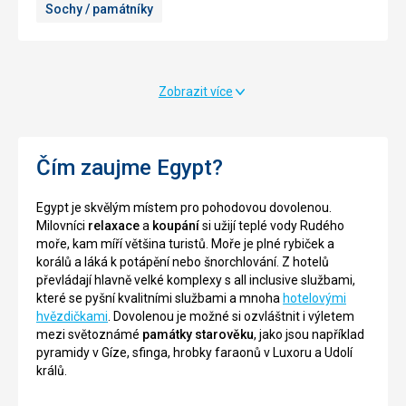
Sochy / památníky
hedvábím
tohoto
a
města
drahými
nevšimnout,
kameny.
je
V
nejvíce
Zobrazit více
současnosti
viditelnou
zde
mešitou
můžete
ve
zakoupit
městě.
Čím zaujme Egypt?
různé
Často
suvenýry
se
Egypt je skvělým místem pro pohodovou dovolenou.
pro
také
Milovníci
relaxace
a
koupání
si užijí teplé vody Rudého
turisty,
setkáte
moře, kam míří většina turistů. Moře je plné rybiček a
koření,
s
korálů a láká k potápění nebo šnorchlování. Z hotelů
sošky,
názvem
převládají hlavně velké komplexy s all inclusive službami,
látky
Alabastrová
které se pyšní kvalitními službami a mnoha
hotelovými
a
mešita,
hvězdičkami
. Dovolenou je možné si ozvláštnit i výletem
další.
toto
mezi světoznámé
památky starověku
, jako jsou například
Bazar
pojmenování
pyramidy v Gíze, sfinga, hrobky faraonů v Luxoru a Udolí
patří
mešita
králů.
k
dostala
místům,
podle