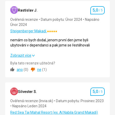
5,0
Rastislav J.
/ 5
Církevní
Hodnocení
stavby
Ověřená recenze
Datum pobytu: Únor 2024
Napsáno
Únor 2024
Steigenberger Makadi
Hodnocení:
5/5
nemám co bych dodal, jenom první den jsme byli
ubytováni v dependanci a pak jsme se řestěhovali
nemám co bych dodal, jenom první den jsme byli
Zobrazit více
ubytováni v dependanci a pak jsme se řestěhovali
Byla tato recenze užitečná?
ano
(
0
)
ne
(
1
)
Strava
5,0
/ 5
Ubytování
5,0
/ 5
5,0
Okolí
5,0
/ 5
Silvester S.
/ 5
Hodnocení
Ověřená recenze (Invia.sk)
Datum pobytu: Prosinec 2023
Služby
5,0
/ 5
Napsáno Leden 2024
Cena
5,0
/ 5
Red Sea Taj Mahal Resort (ex. Al Nabila Grand Makadi)