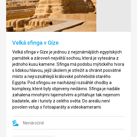
al-
Alího
Chalílí
(Alabastrová
mešita)
Bazar
Chán
Mešita
al-
Muhammada
Chalílí
Alího
Velká sfinga v Gíze
je
patří
jedním
k
Velká sfinga v Gíze je jednou z nejznámějších egyptských
z
jedné
památek a zároveň největší sochou, která je vytesána z
největších
z
jednoho kusu kamene. Sfinga má podobu mýtického tvora
tržišť
nejstarších
s lidskou hlavou, jejíž úkolem je střežit a chránit posvátné
v
mešit
místo a nejrozsáhlejší královské pohřebiště starého
Káhiře.
v
Egypta. Pod sfingou se nacházejí rozsáhlé chodby a
V
Káhiře,
komplexy, které byly objeveny nedávno. Sfinga je nadále
minulosti
pro
zahalena mnohými tajemstvími a přitahuje tak nejenom
se
její
badatele, ale i turisty z celého světa. Do areálu není
na
majestátnost
povolen vstup s fotoaparáty a videokamerami.
tomto
si
tržišti
jí
Nenáročné
obchodovalo
nemůžete
především
při
s
návštěvě