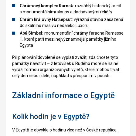
Chrámový komplex Karnak:
rozsáhlý historický areál
s monumentálními sloupy a dochovanými reliéfy
Chrám královny Hatšepsut:
výrazná stavba zasazená
do skalního masivu nedaleko Luxoru
Abú Simbel:
monumentální chrámy faraona Ramesse
II., které patří mezi nejvýznamnější památky jižního
Egypta
Při plánování dovolené se vyplatí zvážit, zda chcete tyto
památky navštívit – z letovisek u Rudého moře se na ně
vyráží formou organizovaných výletů, které mohou trvat
celý den nebo i déle, například s přespáním v poušti.
Základní informace o Egyptě
Kolik hodin je v Egyptě?
V Egyptě je obvykle o hodinu více než v České republice.