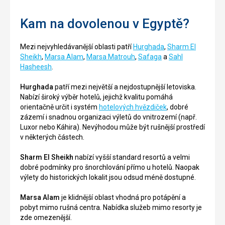
Kam na dovolenou v Egyptě?
Mezi nejvyhledávanější oblasti patří
Hurghada
,
Sharm El
Sheikh
,
Marsa Alam
,
Marsa Matrouh
,
Safaga
a
Sahl
Hasheesh
.
Hurghada
patří mezi největší a nejdostupnější letoviska.
Nabízí široký výběr hotelů, jejichž kvalitu pomáhá
orientačně určit i systém
hotelových hvězdiček
, dobré
zázemí i snadnou organizaci výletů do vnitrozemí (např.
Luxor nebo Káhira). Nevýhodou může být rušnější prostředí
v některých částech.
Sharm El Sheikh
nabízí vyšší standard resortů a velmi
dobré podmínky pro šnorchlování přímo u hotelů. Naopak
výlety do historických lokalit jsou odsud méně dostupné.
Marsa Alam
je klidnější oblast vhodná pro potápění a
pobyt mimo rušná centra. Nabídka služeb mimo resorty je
zde omezenější.