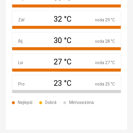
32 °C
Září
Zář
voda 29 °C
30 °C
Říjen
Říj
voda 28 °C
27 °C
Listopad
Lis
voda 27 °C
23 °C
Prosinec
Pro
voda 25 °C
Nejlepší
Dobrá
Mimosezóna