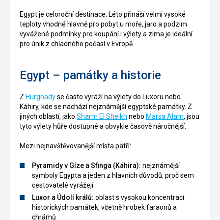
Egypt je celoroční destinace. Léto přináší velmi vysoké
teploty vhodné hlavně pro pobyt u moře, jaro a podzim
vyvážené podmínky pro koupání i výlety a zima je ideální
pro únik z chladného počasí v Evropě.
Egypt – památky a historie
Z
Hurghady
se často vyráží na výlety do Luxoru nebo
Káhiry, kde se nachází nejznámější egyptské památky. Z
jiných oblastí, jako
Sharm El Sheikh
nebo
Marsa Alam
, jsou
tyto výlety hůře dostupné a obvykle časově náročnější.
Mezi nejnavštěvovanější místa patří:
Pyramidy v Gíze a Sfinga (Káhira):
nejznámější
symboly Egypta a jeden z hlavních důvodů, proč sem
cestovatelé vyrážejí
Luxor a Údolí králů:
oblast s vysokou koncentrací
historických památek, včetně hrobek faraonů a
chrámů