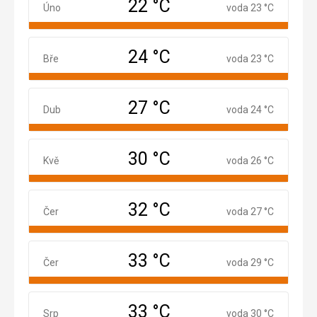
22 °C
Únor
Úno
voda 23 °C
24 °C
Březen
Bře
voda 23 °C
27 °C
Duben
Dub
voda 24 °C
30 °C
Květen
Kvě
voda 26 °C
32 °C
Červen
Čer
voda 27 °C
33 °C
Červenec
Čer
voda 29 °C
33 °C
Srpen
Srp
voda 30 °C