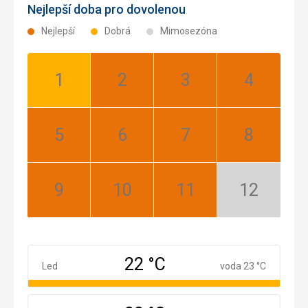
Nejlepší doba pro dovolenou
Nejlepší
Dobrá
Mimosezóna
Leden:
Únor:
Březen:
Duben:
Dobrá
Nejlepší
Nejlepší
Nejlepší
Květen:
Červen:
Červenec:
Srpen:
Nejlepší
Nejlepší
Nejlepší
Nejlepší
Září:
Říjen:
Listopad:
Prosinec:
Nejlepší
Nejlepší
Nejlepší
Mimosezóna
22 °C
Leden
Led
voda 23 °C