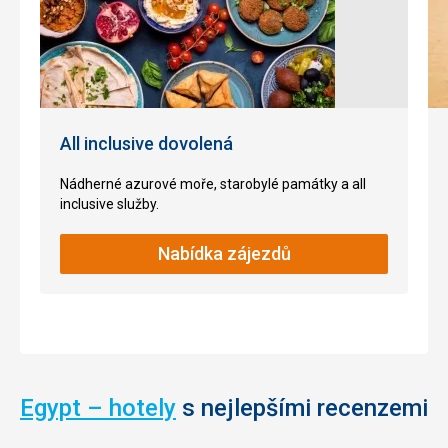
vodní
vojenský
dýmky
velitel
v
byl
nedalekých
zde
kavárnách.
po
své
smrti
All inclusive dovolená
Nenáročné
pochován.
V
Nádherné azurové moře, starobylé památky a all
dnešní
inclusive služby.
Nákupy
době
je
Nabídka zájezdů
měšita
nejnavštěvovanější
měšitou
v
Egyptě.
Nenáročné
Egypt – hotely
s nejlepšími recenzemi
Bezbarierový
přístup