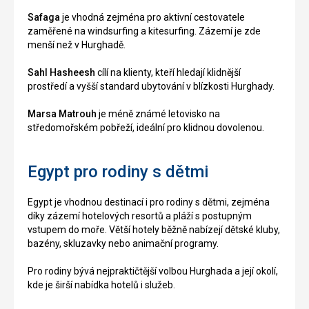
Safaga
je vhodná zejména pro aktivní cestovatele
zaměřené na windsurfing a kitesurfing. Zázemí je zde
menší než v Hurghadě.
Sahl Hasheesh
cílí na klienty, kteří hledají klidnější
prostředí a vyšší standard ubytování v blízkosti Hurghady.
Marsa Matrouh
je méně známé letovisko na
středomořském pobřeží, ideální pro klidnou dovolenou.
Egypt pro rodiny s dětmi
Egypt je vhodnou destinací i pro rodiny s dětmi, zejména
díky zázemí hotelových resortů a pláží s postupným
vstupem do moře. Větší hotely běžně nabízejí dětské kluby,
bazény, skluzavky nebo animační programy.
Pro rodiny bývá nejpraktičtější volbou Hurghada a její okolí,
kde je širší nabídka hotelů i služeb.