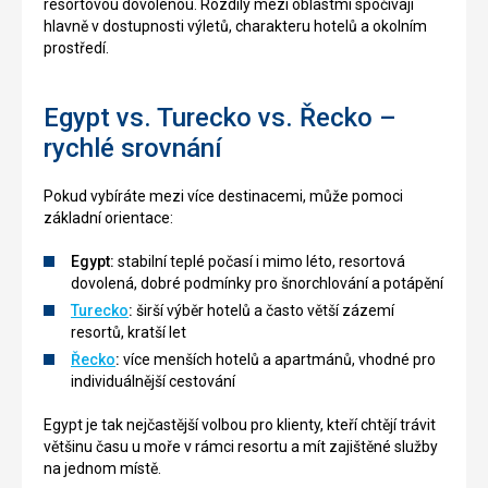
resortovou dovolenou. Rozdíly mezi oblastmi spočívají
hlavně v dostupnosti výletů, charakteru hotelů a okolním
prostředí.
Egypt vs. Turecko vs. Řecko –
rychlé srovnání
Pokud vybíráte mezi více destinacemi, může pomoci
základní orientace:
Egypt:
stabilní teplé počasí i mimo léto, resortová
dovolená, dobré podmínky pro šnorchlování a potápění
Turecko
:
širší výběr hotelů a často větší zázemí
resortů, kratší let
Řecko
:
více menších hotelů a apartmánů, vhodné pro
individuálnější cestování
Egypt je tak nejčastější volbou pro klienty, kteří chtějí trávit
většinu času u moře v rámci resortu a mít zajištěné služby
na jednom místě.