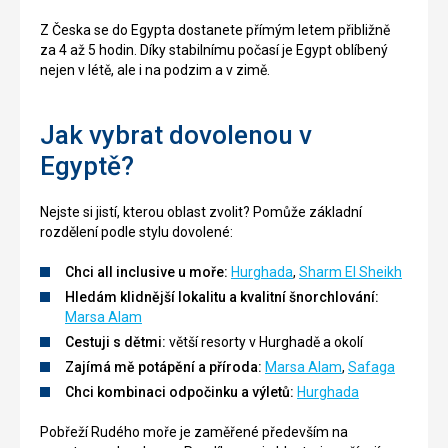
Z Česka se do Egypta dostanete přímým letem přibližně
za 4 až 5 hodin. Díky stabilnímu počasí je Egypt oblíbený
nejen v létě, ale i na podzim a v zimě.
Jak vybrat dovolenou v
Egyptě?
Nejste si jistí, kterou oblast zvolit? Pomůže základní
rozdělení podle stylu dovolené:
Chci all inclusive u moře:
Hurghada
,
Sharm El Sheikh
Hledám klidnější lokalitu a kvalitní šnorchlování:
Marsa Alam
Cestuji s dětmi:
větší resorty v Hurghadě a okolí
Zajímá mě potápění a příroda:
Marsa Alam
,
Safaga
Chci kombinaci odpočinku a výletů:
Hurghada
Pobřeží Rudého moře je zaměřené především na