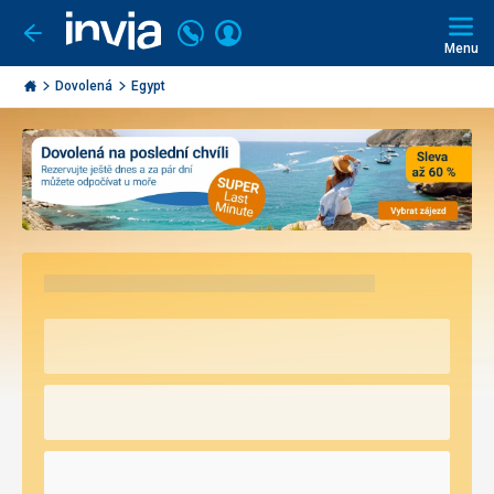
Volejte
Přihlásit
Jít
zpět
226
Menu
se
000
Invia.cz
297
Dovolená
Egypt