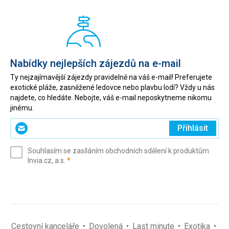
Nabídky nejlepších zájezdů na e-mail
Ty nejzajímavější zájezdy pravidelně na váš e-mail! Preferujete
exotické pláže, zasněžené ledovce nebo plavbu lodí? Vždy u nás
najdete, co hledáte. Nebojte, váš e-mail neposkytneme nikomu
jinému.
Zadejte
Přihlásit
svůj
e-
Souhlasím se zasíláním obchodních sdělení k produktům
mail
(povinné)
Invia.cz, a.s.
*
(povinné)
*
Cestovní kanceláře
Dovolená
Last minute
Exotika