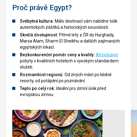
kde
alabastru,
Proč právě Egypt?
okusíte
který
pravou
byl
egypskou
použit
Svébytná kultura:
Málo destinací vám nabídne tolik
atmosféru.
na
autentických zážitků a historických souvislostí.
Je
pokrytí
Skvělá dostupnost:
Přímé lety z ČR do Hurghady,
jen
vnějších
Marsa Alam, Sharm El Sheikhu a dalších zajímavých
na
stran
egyptských lokací.
vás
zdí
Bezkonkurenční poměr ceny a kvality:
All inclusive
jestli
a
pobyty v kvalitních hotelech s vysokým standardem
to
dalších
služeb.
bude
povrchů.
Rozmanitost regionů:
Od živých měst po klidné
při
Dle
resorty, od potápění po poznávání.
smlouvání
přání
ceny
Muhammada
Teplo po celý rok:
Ideální pro zimní únik před
za
Alího
evropskou zimou.
zboží,
je
nebo
mešita
u
postavena
šálku
v
mátového
osmanském
čaje
architektonickém
a
stylu,