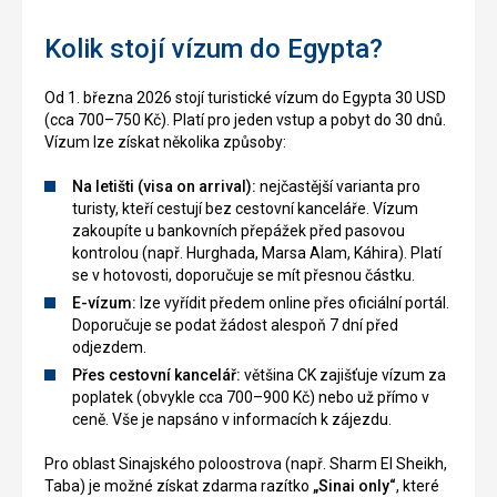
Kolik stojí vízum do Egypta?
Od 1. března 2026 stojí turistické vízum do Egypta 30 USD
(cca 700–750 Kč). Platí pro jeden vstup a pobyt do 30 dnů.
Vízum lze získat několika způsoby:
Na letišti (visa on arrival):
nejčastější varianta pro
turisty, kteří cestují bez cestovní kanceláře. Vízum
zakoupíte u bankovních přepážek před pasovou
kontrolou (např. Hurghada, Marsa Alam, Káhira). Platí
se v hotovosti, doporučuje se mít přesnou částku.
E-vízum:
lze vyřídit předem online přes oficiální portál.
Doporučuje se podat žádost alespoň 7 dní před
odjezdem.
Přes cestovní kancelář:
většina CK zajišťuje vízum za
poplatek (obvykle cca 700–900 Kč) nebo už přímo v
ceně. Vše je napsáno v informacích k zájezdu.
Pro oblast Sinajského poloostrova (např. Sharm El Sheikh,
Taba) je možné získat zdarma razítko
„Sinai only“
, které