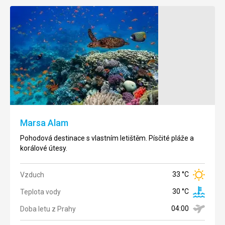
Marsa
Káhira
Matrouh
Je hlavním
městem
Nekonečné
Egypta a
bělostné
zároveň
pláže ve
největším a
stylu
nejlidnatějším
Karibiku. To
Marsa Alam
městem
je egyptské
Afriky a
Středozemní
Pohodová destinace s vlastním letištěm. Písčité pláže a
Středního
moře.
korálové útesy.
Východu.
30 °C
Vzduch
33 °C
Vzduch
33 °C
Vzduch
Teplota
27 °C
30 °C
Teplota vody
Teplota
vody
°C
vody
04:00
Doba letu z Prahy
Doba
klidná