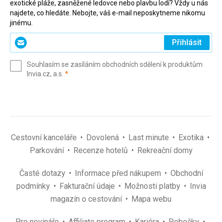
exotické pláže, zasněžené ledovce nebo plavbu lodí? Vždy u nás
najdete, co hledáte. Nebojte, váš e-mail neposkytneme nikomu
jinému.
Zadejte
Přihlásit
svůj
e-
Souhlasím se zasíláním obchodních sdělení k produktům
mail
(povinné)
Invia.cz, a.s.
*
(povinné)
*
Cestovní kanceláře
Dovolená
Last minute
Exotika
Parkování
Recenze hotelů
Rekreační domy
Časté dotazy
Informace před nákupem
Obchodní
podmínky
Fakturační údaje
Možnosti platby
Invia
magazín o cestování
Mapa webu
Pro novináře
Affiliate program
Kariéra
Pobočky