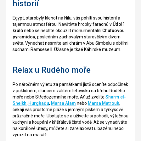
historií
Egypt, starobylý klenot na Nilu, vás pohltí svou historií a
tajemnou atmosférou. Navštivte hrobky faraonů v
Údolí
králů
nebo se nechte okouzlit monumentální
Chufuovou
pyramidou
, posledním zachovalým starověkým divem
světa. Vynechat nesmíte ani chrám v Abu Simbelu s obřími
sochami Ramsese II. Úžasné je tkaé Káhirské muzeum.
Relax u Rudého moře
Po náročném výletu za památkami jistě oceníte odpočinek
v poklidném, sluncem zalitém letovisku na břehu Rudého
moře nebo Středozemního moře. Ať už zvolíte
Sharm el-
Sheikh
,
Hurghadu
,
Marsa Alam
nebo
Marsa Matrouh
,
čekají vás prostorné pláže s jemným pískem a tyrkysově
průzračné moře. Ubytujte se a užívejte si pohodlí, výtečnou
kuchyni a koupání v křišťálově čisté vodě. Až se vynadíváte
na korálové útesy, můžete si zarelaxovat u bazénu nebo
vyrazit na masáž.