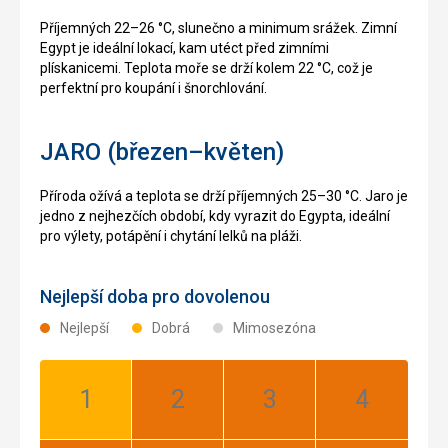
Příjemných 22–26 °C, slunečno a minimum srážek. Zimní
Egypt je ideální lokací, kam utéct před zimními
plískanicemi. Teplota moře se drží kolem 22 °C, což je
perfektní pro koupání i šnorchlování.
JARO (březen–květen)
Příroda ožívá a teplota se drží příjemných 25–30 °C. Jaro je
jedno z nejhezčích období, kdy vyrazit do Egypta, ideální
pro výlety, potápění i chytání lelků na pláži.
Nejlepší doba pro dovolenou
Nejlepší
Dobrá
Mimosezóna
Leden:
Únor:
Březen:
Duben:
Dobrá
Nejlepší
Nejlepší
Nejlepší