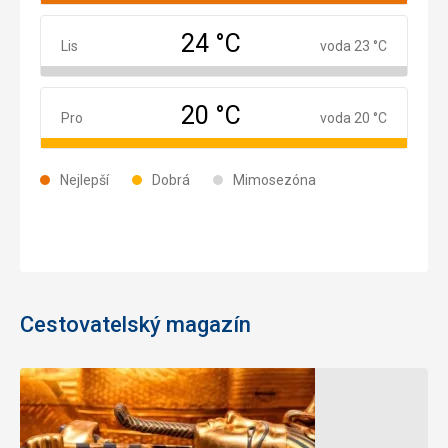
24 °C
Listopad
Lis
voda 23 °C
20 °C
Prosinec
Pro
voda 20 °C
Nejlepší
Dobrá
Mimosezóna
Cestovatelský magazín