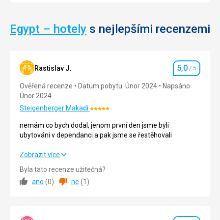
není
stylu,
dovoleno
vojenský
pořizovat
velitel
Egypt – hotely
s nejlepšími recenzemi
fotografie.
byl
zde
po
Nenáročné
své
5,0
Bezbarierový
Rastislav J.
/ 5
smrti
Hodnocení
přístup
pochován.
Ověřená recenze
Datum pobytu: Únor 2024
Napsáno
V
Únor 2024
dnešní
Historické
Steigenberger Makadi
době
Hodnocení:
stavby
je
5/5
nemám co bych dodal, jenom první den jsme byli
měšita
ubytováni v dependanci a pak jsme se řestěhovali
nejnavštěvovanější
měšitou
nemám co bych dodal, jenom první den jsme byli
Zobrazit více
v
ubytováni v dependanci a pak jsme se řestěhovali
Egyptě.
Byla tato recenze užitečná?
ano
(
0
)
ne
(
1
)
Strava
5,0
/ 5
Nenáročné
Ubytování
5,0
/ 5
Bezbarierový
přístup