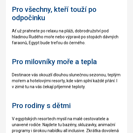
Pro všechny, kteří touží po
odpočinku
Ať už prahnete po relaxu na pláži, dobrodružství pod
hladinou Rudého moře nebo výpravě po stopách dávných
faraonů, Egypt bude trefou do černého.
Pro milovníky moře a tepla
Destinace vás okouzlí dlouhou slunečnou sezonou, teplým
mořem a hotelovými resorty, kde vám splní každé přání. I
v zimě tu na vás čekají příjemné teploty.
Pro rodiny s dětmi
V egyptských resortech myslí na malé cestovatele a
unavené rodiče. Najdete tu bazény, skluzavky, animační
programy i širokou nabídku all inclusive. Zkrátka dovolená