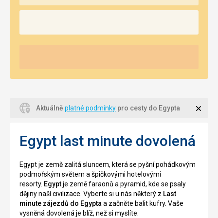
Zavří
Aktuálně
platné podmínky
pro cesty do Egypta
Egypt last minute dovolená
Egypt je země zalitá sluncem, která se pyšní pohádkovým
podmořským světem a špičkovými hotelovými
resorty.
Egypt
je země faraonů a pyramid, kde se psaly
dějiny naší civilizace. Vyberte si u nás některý z
Last
minute zájezdů do Egypta
a začněte balit kufry. Vaše
vysněná dovolená je blíž, než si myslíte.