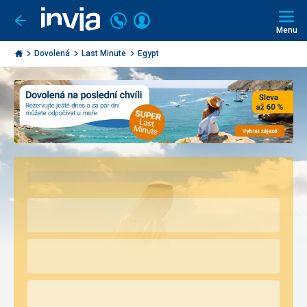
Volejte
Přihlásit
Jít
zpět
226
Menu
se
000
Invia.cz
290
Dovolená
Last Minute
Egypt