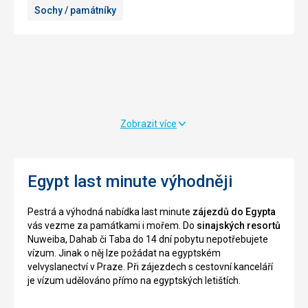
Sochy / památníky
vytesány
tohoto
do
města
skály.
nevšimnout,
Oba
je
dva
nejvíce
byly
viditelnou
postaveny
mešitou
za
ve
dynastie
městě.
Zobrazit více
faraona
Často
Ramssese
se
II.,
také
menší
Egypt last minute výhodněji
setkáte
z
s
chrámů
názvem
Pestrá a výhodná nabídka last minute
zájezdů do Egypta
byl
Alabastrová
vás vezme za památkami i mořem. Do
sinajských resortů
postaven
mešita,
Nuweiba, Dahab či Taba do 14 dní pobytu nepotřebujete
pro
toto
vízum. Jinak o něj lze požádat na egyptském
jeho
pojmenování
velvyslanectví v Praze. Při zájezdech s cestovní kanceláří
ženu,
mešita
je vízum udělováno přímo na egyptských letištích.
velmi
dostala
oblíbenou
podle