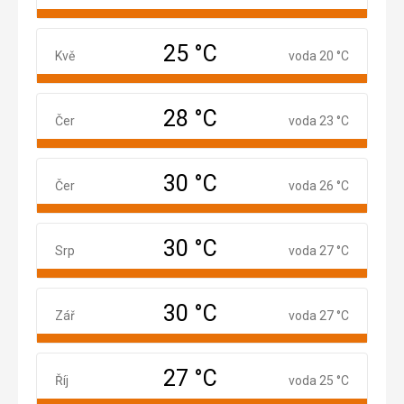
25 °C
Květen
Kvě
voda 20 °C
28 °C
Červen
Čer
voda 23 °C
30 °C
Červenec
Čer
voda 26 °C
30 °C
Srpen
Srp
voda 27 °C
30 °C
Září
Zář
voda 27 °C
27 °C
Říjen
Říj
voda 25 °C