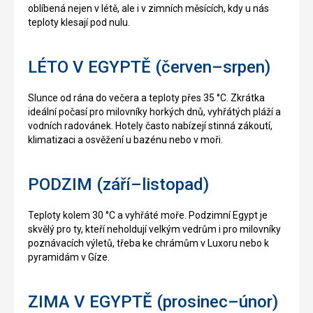
oblíbená nejen v létě, ale i v zimních měsících, kdy u nás
teploty klesají pod nulu.
LÉTO V EGYPTĚ (červen–srpen)
Slunce od rána do večera a teploty přes 35 °C. Zkrátka
ideální počasí pro milovníky horkých dnů, vyhřátých pláží a
vodních radovánek. Hotely často nabízejí stinná zákoutí,
klimatizaci a osvěžení u bazénu nebo v moři.
PODZIM (září–listopad)
Teploty kolem 30 °C a vyhřáté moře. Podzimní Egypt je
skvělý pro ty, kteří neholdují velkým vedrům i pro milovníky
poznávacích výletů, třeba ke chrámům v Luxoru nebo k
pyramidám v Gíze.
ZIMA V EGYPTĚ (prosinec–únor)