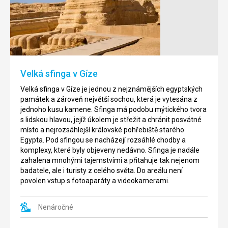
Alího
Abu
(Alabastrová
Simbel
mešita)
je
známým
Mešita
egypských
Muhammada
archeologickým
Alího
Velká sfinga v Gíze
komplexem,
patří
který
k
Velká sfinga v Gíze je jednou z nejznámějších egyptských
se
jedné
památek a zároveň největší sochou, která je vytesána z
nachází
z
jednoho kusu kamene. Sfinga má podobu mýtického tvora
v
nejstarších
s lidskou hlavou, jejíž úkolem je střežit a chránit posvátné
jižní
mešit
místo a nejrozsáhlejší královské pohřebiště starého
části
v
Egypta. Pod sfingou se nacházejí rozsáhlé chodby a
Egypta.
Káhiře,
komplexy, které byly objeveny nedávno. Sfinga je nadále
Areál
pro
zahalena mnohými tajemstvími a přitahuje tak nejenom
se
její
badatele, ale i turisty z celého světa. Do areálu není
skládá
majestátnost
povolen vstup s fotoaparáty a videokamerami.
ze
si
dvou
jí
chrámů,
Nenáročné
nemůžete
které
při
jsou
návštěvě