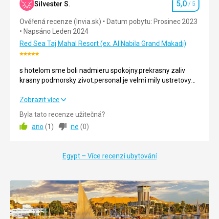
5,0
Okolí
5,0
/ 5
Silvester S.
/ 5
Hodnocení
Ověřená recenze (Invia.sk)
Datum pobytu: Prosinec 2023
Služby
5,0
/ 5
Církevní
Napsáno Leden 2024
stavby
Cena
5,0
/ 5
Red Sea Taj Mahal Resort (ex. Al Nabila Grand Makadi)
Hodnocení:
5/5
s hotelom sme boli nadmieru spokojny.prekrasny zaliv
krasny podmorsky zivot.personal je velmi mily ustretovy
napomocny vo vsetkom.
s hotelom sme boli nadmieru spokojny.prekrasny zaliv
Zobrazit více
krasny podmorsky zivot.personal je velmi mily ustretovy
Byla tato recenze užitečná?
napomocny vo vsetkom.
ano
(
1
)
ne
(
0
)
Strava
5,0
/ 5
Egypt – Více recenzí ubytování
Ubytování
5,0
/ 5
Okolí
5,0
/ 5
Služby
5,0
/ 5
Cena
5,0
/ 5