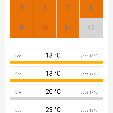
Květen:
Červen:
Červenec:
Srpen:
Nejlepší
Nejlepší
Nejlepší
Nejlepší
Září:
Říjen:
Listopad:
Prosinec:
Nejlepší
Nejlepší
Nejlepší
Mimosezóna
18 °C
Leden
Led
voda 18 °C
18 °C
Únor
Úno
voda 17 °C
20 °C
Březen
Bře
voda 17 °C
23 °C
Duben
Dub
voda 18 °C