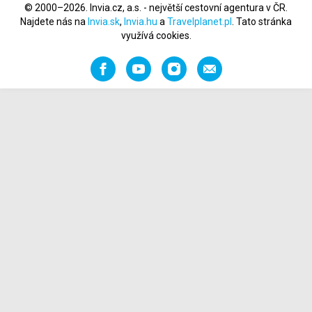
© 2000–2026. Invia.cz, a.s. - největší cestovní agentura v ČR.
Najdete nás na
Invia.sk
,
Invia.hu
a
Travelplanet.pl
. Tato stránka
využívá cookies.
Facebook
YouTube
Instagram
Napište
nám