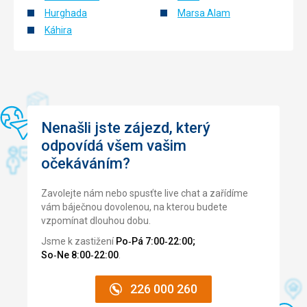
minutovych intervaloch alebo podla potreby aj nonstop.
Hurghada
Marsa Alam
Káhira
Tato recenze byla přeložena automaticky přes Google
Translate
Nenašli jste zájezd, který
odpovídá všem vašim
očekáváním?
Zavolejte nám nebo spusťte live chat a zařídíme
vám báječnou dovolenou, na kterou budete
vzpomínat dlouhou dobu.
Jsme k zastižení
Po‑Pá 7:00‑22:00;
So‑Ne 8:00‑22:00
.
226 000 260