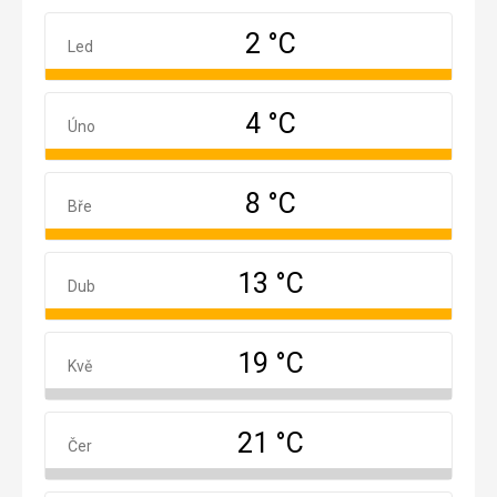
2 °C
Leden
Led
4 °C
Únor
Úno
8 °C
Březen
Bře
13 °C
Duben
Dub
19 °C
Květen
Kvě
21 °C
Červen
Čer