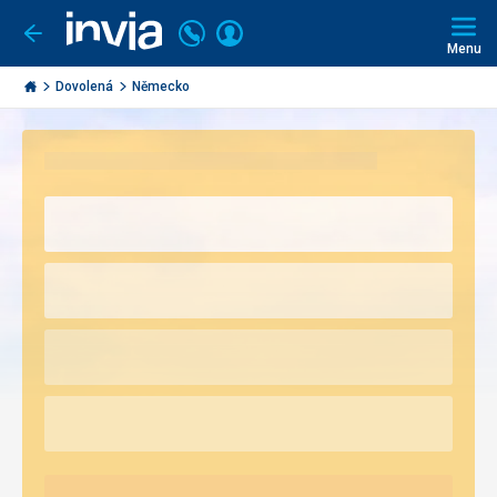
Volejte
Přihlásit
Jít
zpět
226
Menu
se
000
Invia.cz
297
Dovolená
Německo