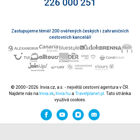
226 000 251
Zastupujeme téměř 200 ověřených českých i zahraničních
cestovních kanceláří
© 2000–2026. Invia.cz, a.s. - největší cestovní agentura v ČR.
Najdete nás na
Invia.sk
,
Invia.hu
a
Travelplanet.pl
. Tato stránka
využívá cookies.
Facebook
YouTube
Instagram
Napište
nám