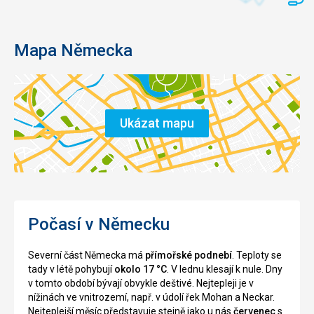
Mapa Německa
Ukázat mapu
Počasí v Německu
Severní část Německa má
přímořské podnebí
. Teploty se
tady v létě pohybují
okolo 17 °C
. V lednu klesají k nule. Dny
v tomto období bývají obvykle deštivé. Nejtepleji je v
nížinách ve vnitrozemí, např. v údolí řek Mohan a Neckar.
Nejteplejší měsíc představuje stejně jako u nás
červenec
s