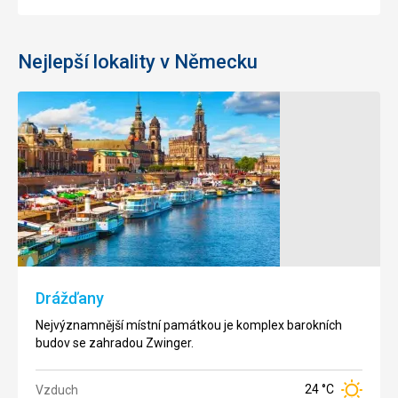
Nejlepší lokality v Německu
Ostrov
Uznojem
(Usedom)
Na severu
Evropy u
Baltského
moře se
skrývají
písečné
Drážďany
pláže
Nejvýznamnější místní památkou je komplex barokních
zalité
budov se zahradou Zwinger.
sluncem.
24 °C
Vzduch