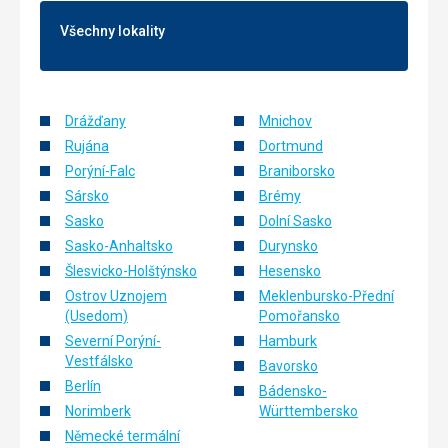
Alm
Pohodlné postele, velká koupelna s obřím zrcadlem které
nebo
je šikovně podsvícené, byly pro mě osobně velmi komfortní
Všechny lokality
noční
a praktické. Pokoje dostatečně velké.
túry
Služby
s
Bezproblémová domluva se všemi recepčními, kteří byli
pochodněmi.
vstřícní a nápomocní.
Drážďany
Mnichov
Rujána
Dortmund
Nenáročné
Porýní-Falc
Braniborsko
Sársko
Brémy
Hory
Sasko
Dolní Sasko
Treking
Sasko-Anhaltsko
Durynsko
Šlesvicko-Holštýnsko
Hesensko
Ostrov Uznojem
Meklenbursko-Přední
(Usedom)
Pomořansko
Severní Porýní-
Hamburk
Vestfálsko
Bavorsko
Berlín
Bádensko-
Norimberk
Württembersko
Německé termální