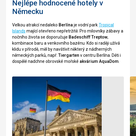
Nejlépe hodnocené hotely v
(V
sloupů
Německu
19.
v
století
jónsko-
měl
dórském
Velkou atrakcí nedaleko
Berlína
je vodní park
Tropical
ledovec
stylu.
Islands
mající otevřeno nepřetržitě. Pro milovníky zábavy a
rozlohu
Celá
nočního života se doporučuje
Badeschiff Treptow
,
300
brána
kombinace baru a venkovního bazénu. Kdo si raději užívá
ha,
je
klidu v přírodě, měl by navštívit některý z nádherných
dnes
zdobena
německých parků, např.
Tiergarten
v centru Berlína. Děti i
pouhých
mnohými
dospělé nadchne obrovské mořské
akvárium AquaDom
.
30
ornamenty
ha.)
a
Část
reliéfy.
ledovce
Vrchol
je
pak
přes
zdobí
léto
5
zakrývána
metrů
plachtami,
vysoké
které
sousoší
odrážejí
Kvadrigy,
sluneční
které