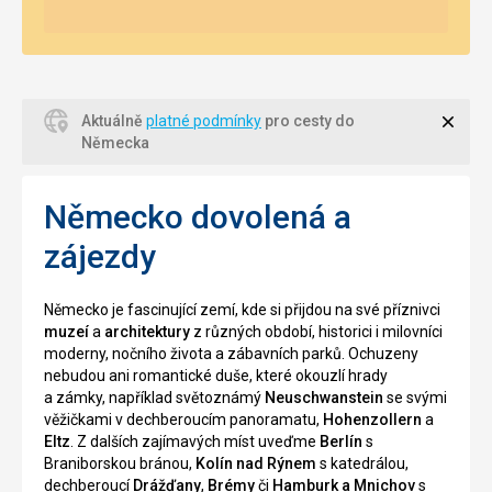
Zavří
Aktuálně
platné podmínky
pro cesty do
Německa
Německo dovolená a
zájezdy
Německo je fascinující zemí, kde si přijdou na své příznivci
muzeí
a
architektury
z různých období, historici i milovníci
moderny, nočního života a zábavních parků. Ochuzeny
nebudou ani romantické duše, které okouzlí hrady
a zámky, například světoznámý
Neuschwanstein
se svými
věžičkami v dechberoucím panoramatu,
Hohenzollern
a
Eltz
. Z dalších zajímavých míst uveďme
Berlín
s
Braniborskou bránou,
Kolín nad Rýnem
s katedrálou,
dechberoucí
Drážďany
,
Brémy
či
Hamburk a Mnichov
s