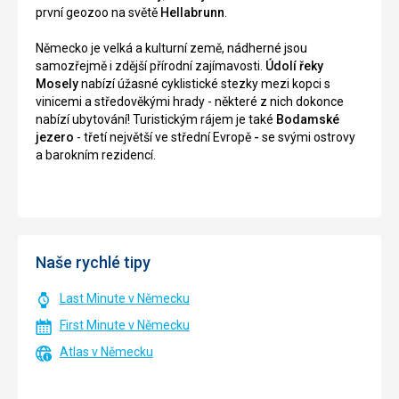
první geozoo na světě
Hellabrunn
.
Německo je velká a kulturní země, nádherné jsou
samozřejmě i zdější přírodní zajímavosti.
Údolí řeky
Mosely
nabízí úžasné cyklistické stezky mezi kopci s
vinicemi a středověkými hrady - některé z nich dokonce
nabízí ubytování! Turistickým rájem je také
Bodamské
jezero
- třetí největší ve střední Evropě
-
se svými ostrovy
a barokním rezidencí.
Naše rychlé tipy
Last Minute v Německu
First Minute v Německu
Atlas v Německu