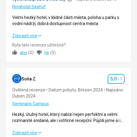
opětovném
K
sjednocení
Ringhotel Seehof
vrcholu
Berlína
Velmi hezký hotel, v klidné části města, poloha u parku s
také
se
vodní nádrží, dobrá dostupnost centra města
vedou
Braniborská
tři
brána
Velmi hezký hotel, v klidné části města, poloha u parku s
Zobrazit více
lanovky.
stala
vodní nádrží, dobrá dostupnost centra města
K
symbolem
Byla tato recenze užitečná?
dolní
rozdělení
ano
(
0
)
ne
(
0
)
Strava
5,0
/ 5
stanici
a
jedné
následného
Ubytování
5,0
/ 5
z
sjednocení
nich
města.
5,0
Okolí
5,0
/ 5
Soňa Z.
/ 5
vede
Hodnocení
Nenáročné
19
Ověřená recenze
Datum pobytu: Březen 2024
Napsáno
Služby
5,0
/ 5
Bezbarierový
km
Duben 2024
přístup
dlouhá
Cena
5,0
/ 5
Seminaris Campus
ozubnicová
železnice
Historické
Hezký, útulný hotel, který nabízí nejen perfektní a velmi
z
stavby
rozmanité snídaně, ale i vstřícné recepční. Půjčili jsme si i
Strava
Garmisch-
kolo, domluva bezproblémová. Pokoje čisté, za "pytlíček"
snídaně bufetovou formou - pestrý výběr
Partenkirchenu.
V
na klice, který značí, že v tento den nechceme úklid pokoje,
Hezký, útulný hotel, který nabízí nejen perfektní a velmi
Zobrazit více
zimním
Ubytování