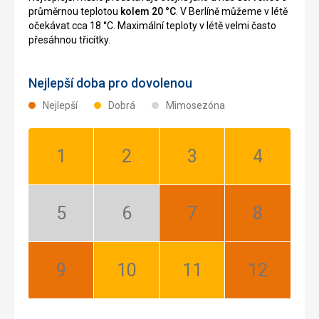
průměrnou teplotou
kolem 20 °C
. V Berlíně můžeme v létě
očekávat cca 18 °C. Maximální teploty v létě velmi často
přesáhnou třicítky.
Nejlepší doba pro dovolenou
Nejlepší
Dobrá
Mimosezóna
Leden:
Únor:
Březen:
Duben:
Dobrá
Dobrá
Dobrá
Dobrá
Květen:
Červen:
Červenec:
Srpen:
Mimosezóna
Mimosezóna
Nejlepší
Nejlepší
Září:
Říjen:
Listopad:
Prosinec:
Nejlepší
Dobrá
Dobrá
Nejlepší