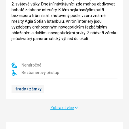
km
opevnění
2. světové války. Dnešní návštěvníci zde mohou obdivovat
jižně
Berlína.
bohatě zdobené interiéry. K těm nejkrásnějším patří
od
Tato
bezesporu trůnní sál, zhotovený podle vzoru známé
Mnichova,
26
mešity Agia Sofia v Istanbulu. Vnitřní interiéry jsou
nedaleko
metrů
vyzdobeny drahocenným novogotickým řezbářským
Garmisch-
vysoká
obložením a dalšími novogotickými prvky. Z nádvoří zámku
Partenkirchenu.
stavba
je úchvatný panoramatický výhled do okolí.
Pod
ve
vrcholem
stylu
se
raného
nachází
klasicismu
jediný
svým
Nenáročné
ledovec
vzhledem
Bezbarierový přístup
na
připomíná
území
propylaje
Německa,
athénské
Hrady / zámky
který
Akropole.
však
Tvoří
vlivem
ji
Zobrazit více
klimatických
šest
změn
15
rychle
metrů
mizí.
vysokých