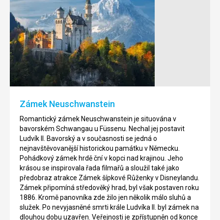
Braniborská
Zugspitze
brána
Zugspitze
je
Braniborská
se
brána
svou
je
výškou
jedním
2962
z
m
nejznámějších
Zámek Neuschwanstein
n.
symbolů
m.
Berlína.
Romantický zámek Neuschwanstein je situována v
nejvyšší
Brána
bavorském Schwangau u Füssenu. Nechal jej postavit
horou
byla
Ludvík II. Bavorský a v současnosti se jedná o
Německa.
postavena
nejnavštěvovanější historickou památku v Německu.
Leží
v
Pohádkový zámek hrdě ční v kopci nad krajinou. Jeho
na
roce
krásou se inspirovala řada filmařů a sloužil také jako
hranicích
1791
předobraz atrakce Zámek šípkové Růženky v Disneylandu.
s
jako
Zámek připomíná středověký hrad, byl však postaven roku
Rakouskem,
celní
1886. Kromě panovníka zde žilo jen několik málo sluhů a
přibližně
brána
služek. Po nevyjasněné smrti krále Ludvíka II. byl zámek na
100
v
dlouhou dobu uzavřen. Veřejnosti je zpřístupněn od konce