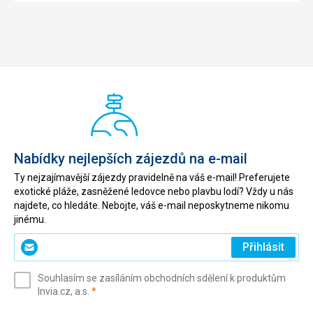
Nabídky nejlepších zájezdů na e-mail
Ty nejzajímavější zájezdy pravidelně na váš e-mail! Preferujete
exotické pláže, zasněžené ledovce nebo plavbu lodí? Vždy u nás
najdete, co hledáte. Nebojte, váš e-mail neposkytneme nikomu
jinému.
Zadejte
Přihlásit
svůj
e-
Souhlasím se zasíláním obchodních sdělení k produktům
mail
(povinné)
Invia.cz, a.s.
*
(povinné)
*