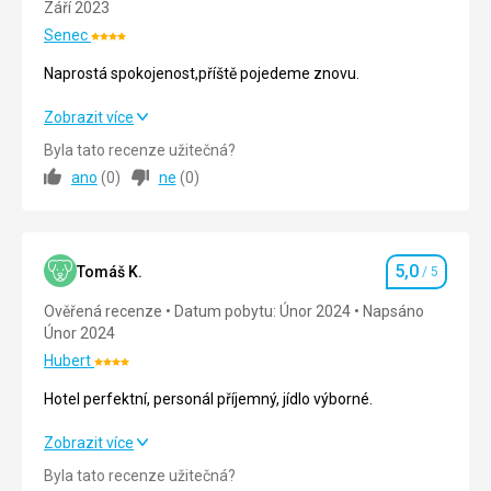
Září 2023
asi
Senec
600
Hodnocení:
Nenáročné
kilometry
4/5
Naprostá spokojenost,příště pojedeme znovu.
značkovaných
chodníků,
Příroda
Naprostá spokojenost,příště pojedeme znovu.
Zobrazit více
díky
Přírodní
kterým
Byla tato recenze užitečná?
Strava
5,0
/ 5
zajímavosti
je
ano
(
0
)
ne
(
0
)
možné
Jeskyně
Ubytování
5,0
/ 5
si
z
Okolí
5,0
/ 5
Vysokých
5,0
Tomáš K.
/ 5
Tater
Hodnocení
Služby
5,0
/ 5
prohlédnout
Ověřená recenze
Datum pobytu: Únor 2024
Napsáno
opravdu
Únor 2024
Cena
5,0
/ 5
to
Hubert
nejlepší.
Hodnocení:
4/5
Hotel perfektní, personál příjemný, jídlo výborné.
Nenáročné
Hotel perfektní, personál příjemný, jídlo výborné.
Zobrazit více
Byla tato recenze užitečná?
Příroda
Strava
5,0
/ 5