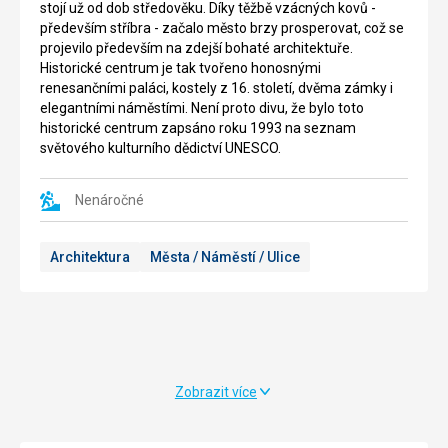
stojí už od dob středověku. Díky těžbě vzácných kovů -
svou
svojí
především stříbra - začalo město brzy prosperovat, což se
nevelkou
délkou
projevilo především na zdejší bohaté architektuře.
rozlohou
a
Historické centrum je tak tvořeno honosnými
-
hloubkou
renesančními paláci, kostely z 16. století, dvěma zámky i
asi
mezi
elegantními náměstími. Není proto divu, že bylo toto
341
vůbec
historické centrum zapsáno roku 1993 na seznam
2
km
největší
světového kulturního dědictví UNESCO.
-
ledové
bývají
jeskyně
označovány
v
Nenáročné
za
Evropě.
nejmenší
Další
Architektura
Města / Náměstí / Ulice
velehory
unikátnost
Evropy
jeskyně
či
spočívá
světa.
také
Jejich
v
nejvyšším
tom,
bodem
že
Zobrazit více
je
je
Gerlachovský
jednou
štít,
z