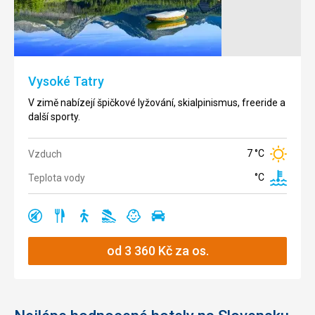
Region s
historicky
bohatými
městy,
malebnou
Vysoké Tatry
přírodou a
lidovým
V zimě nabízejí špičkové lyžování, skialpinismus, freeride a
stavitelstvím.
další sporty.
26 °C
Vzduch
7 °C
Vzduch
Teplota
°C
°C
Teplota vody
vody
klidná
restaurace
turistika
žádná
vhodné
cestování
klidná
Ano
Ano
Ano
Ano
Ano
Ano
Ano
oblast
pláž
pro
autem
oblast
restaurace
děti
Ano
od
3 360
Kč
za os.
památky
Ano
žádná
Ano
pláž
vhodné