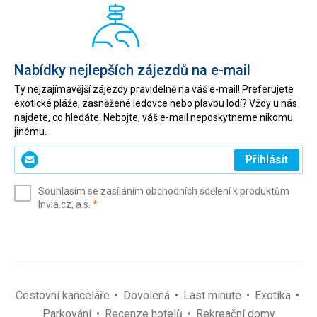
Nabídky nejlepších zájezdů na e-mail
Ty nejzajímavější zájezdy pravidelně na váš e-mail! Preferujete
exotické pláže, zasněžené ledovce nebo plavbu lodí? Vždy u nás
najdete, co hledáte. Nebojte, váš e-mail neposkytneme nikomu
jinému.
Zadejte
Přihlásit
svůj
e-
Souhlasím se zasíláním obchodních sdělení k produktům
mail
(povinné)
Invia.cz, a.s.
*
(povinné)
*
Cestovní kanceláře
Dovolená
Last minute
Exotika
Parkování
Recenze hotelů
Rekreační domy