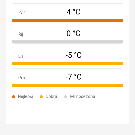
4 °C
Září
Zář
0 °C
Říjen
Říj
-5 °C
Listopad
Lis
-7 °C
Prosinec
Pro
Nejlepší
Dobrá
Mimosezóna