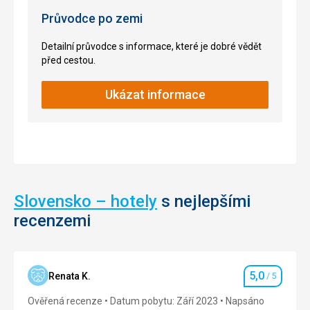
čím
pravděpodobně
pyšnit.
ve
Průvodce po zemi
Nachází
čtvrtohorách,
se
je
Detailní průvodce s informace, které je dobré vědět
zde
zde
před cestou.
pozoruhodné
k
jeskyně,
vidění
Ukázat informace
dechberoucí
celoročně.
vodopády,
Díky
nádherná
své
plesa
jedinečnosti
i
si
vrcholky
Dobšinská
hor
ledová
tyčících
jeskyně
Slovensko – hotely
s nejlepšími
se
vysoužia
recenzemi
do
své
závratných
místo
výšek.
na
Celý
seznamu
5,0
Renata K.
/ 5
park
Světového
Hodnocení
je
dědictví
Ověřená recenze
Datum pobytu: Září 2023
Napsáno
protkaný
UNESCO.