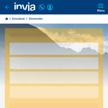
Volejte
Přihlásit
Jít
zpět
226
Menu
se
000
Invia.cz
297
Dovolená
Slovensko