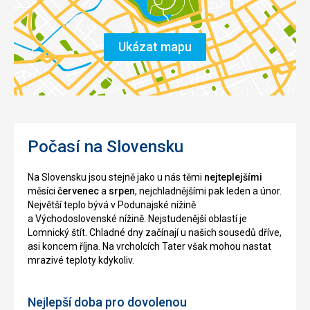
Ukázat mapu
Počasí na Slovensku
Na Slovensku jsou stejně jako u nás těmi
nejteplejšími
měsíci
červenec
a
srpen
, nejchladnějšími pak leden a únor.
Největší teplo bývá v Podunajské nížině
a Východoslovenské nížině. Nejstudenější oblastí je
Lomnický štít. Chladné dny začínají u našich sousedů dříve,
asi koncem října. Na vrcholcích Tater však mohou nastat
mrazivé teploty kdykoliv.
Nejlepší doba pro dovolenou