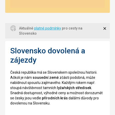
Zavří
Aktuálně
platné podmínky
pro cesty na
Slovensko
Slovensko dovolená a
zájezdy
Česká republika má se Slovenskem společnou historii.
Ačkoli je nám
sousední země
zčásti podobná, může
nabídnout spoustu zajímavého. Každým rokem např.
stoupá návštěvnost tamních
lyžařských středisek
.
Snadná dostupnost, výhodné ceny a možnost dorozumět
se česky jsou vedle
přírodních krás
dalšími důvody pro
dovolenou na Slovensku.