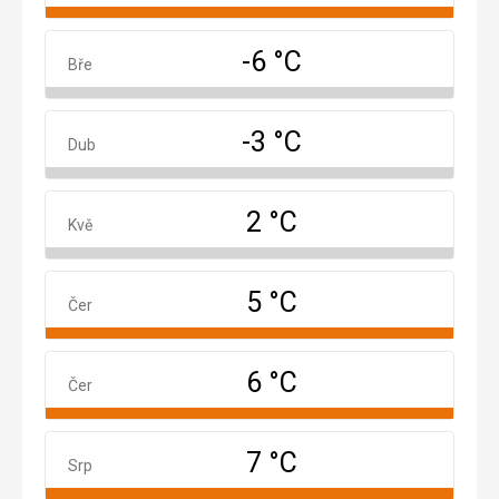
-6 °C
Březen
Bře
-3 °C
Duben
Dub
2 °C
Květen
Kvě
5 °C
Červen
Čer
6 °C
Červenec
Čer
7 °C
Srpen
Srp