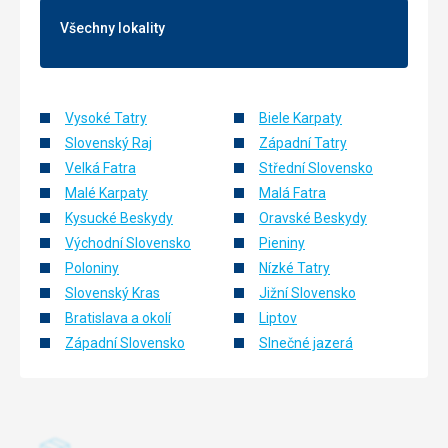
Všechny lokality
Vysoké Tatry
Biele Karpaty
Slovenský Raj
Západní Tatry
Velká Fatra
Střední Slovensko
Malé Karpaty
Malá Fatra
Kysucké Beskydy
Oravské Beskydy
Východní Slovensko
Pieniny
Poloniny
Nízké Tatry
Slovenský Kras
Jižní Slovensko
Bratislava a okolí
Liptov
Západní Slovensko
Slnečné jazerá