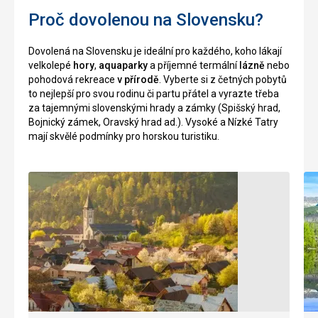
který
prvních
Proč dovolenou na Slovensku?
je
elektricky
vysoký
osvětlených
2
jeskyní
Dovolená na Slovensku je ideální pro každého, koho lákají
655
na
velkolepé
hory
,
aquaparky
a příjemné termální
lázně
nebo
metrů
celém
pohodová rekreace
v přírodě
. Vyberte si z četných pobytů
nad
světě
to nejlepší pro svou rodinu či partu přátel a vyrazte třeba
mořem.
-
za tajemnými slovenskými hrady a zámky (Spišský hrad,
Celé
světlo
Bojnický zámek, Oravský hrad ad.). Vysoké a Nízké Tatry
pohoří
zde
mají skvělé podmínky pro horskou turistiku.
je
bylo
zároveň
zavedeno
stejnojmenným
již
národním
roku
parkem,
1887.
jenž
Ledová
se
vrstva,
má
která
ze
se
své
zde
přírody
začala
skutečně
vytvářet