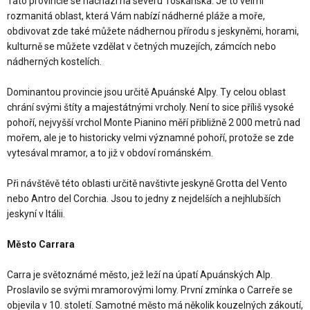
Tato provincie se nachází na severu Toskánska. Je to velmi
rozmanitá oblast, která Vám nabízí nádherné pláže a moře,
obdivovat zde také můžete nádhernou přírodu s jeskyněmi, horami,
kulturně se můžete vzdělat v četných muzejích, zámcích nebo
nádherných kostelích.
Dominantou provincie jsou určitě Apuánské Alpy. Ty celou oblast
chrání svými štíty a majestátnými vrcholy. Není to sice příliš vysoké
pohoří, nejvyšší vrchol Monte Pianino měří přibližně 2 000 metrů nad
mořem, ale je to historicky velmi významné pohoří, protože se zde
vytesával mramor, a to již v obdoví románském.
Při návštěvě této oblasti určitě navštivte jeskyně Grotta del Vento
nebo Antro del Corchia. Jsou to jedny z nejdelších a nejhlubších
jeskyní v Itálii.
Město Carrara
Carra je světoznámé město, jež leží na úpatí Apuánských Alp.
Proslavilo se svými mramorovými lomy. První zmínka o Carreře se
objevila v 10. století. Samotné město má několik kouzelných zákoutí,