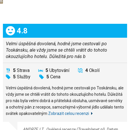
Celkem:
4.8
Velmi úspěšná dovolená, hodně jsme cestovali po
Toskánsku, ale vždy jsme se chtěli vrátit do tohoto
okouzlujícího hotelu. Důležitá pro nás b
5
Strava
5
Ubytování
4
Okolí
5
Služby
5
Cena
Velmi úspěšná dovolená, hodně jsme cestovali po Toskánsku, ale
vždy jsme se chtěli vrátit do tohoto okouzlujícího hotelu. Důležitá
pro nás byla velmi dobrá a přátelská obsluha, usměvavé servírky
a ochotný pán z recepce, samozřejmě výborné jídlo udělalo tento
svátek opakovatelným
Zobrazit celou recenzi
ANDRZEJ T., Ověřená recenze (Travelplanet.pl), Datum