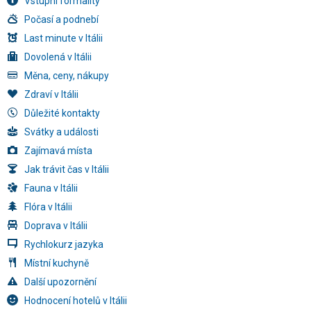
Vstupní formality
Počasí a podnebí
Last minute v Itálii
Dovolená v Itálii
Měna, ceny, nákupy
Zdraví v Itálii
Důležité kontakty
Svátky a události
Zajímavá místa
Jak trávit čas v Itálii
Fauna v Itálii
Flóra v Itálii
Doprava v Itálii
Rychlokurz jazyka
Místní kuchyně
Další upozornění
Hodnocení hotelů v Itálii