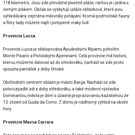
118 kilometrů. Jsou zde převážně písečné pláže, raritou je i jedna s
černým pískem. Občas se vyskytují i pláže oblázkové, které jsou
vyhledávány zejména milovníky potápění. Kromě podmořské fauny
a flóry tady můžete najít i potopené vraky lodí.
Provincie Lucca
Provincie Lucca je obklopována Apuánskými Alpami, pohořím
Monte Pisano a Pistoiskými Apeninami. Celá provincie má historii,
kterou můžeme datovat až do středověku, nachází se zde proto
spousta památek z doby římské.
Obchodním centrem oblasti je město Barga. Nachází se zde
polorozpadlé zdi z doby středověku, a také moderní výstavba.
Dominantou města je dóm s úžasně propracovanou kazatelnou ze
13. století od Guida da Como. Z dómu je nádherný výhled na okolní
hory.
Provincie Massa Carrara