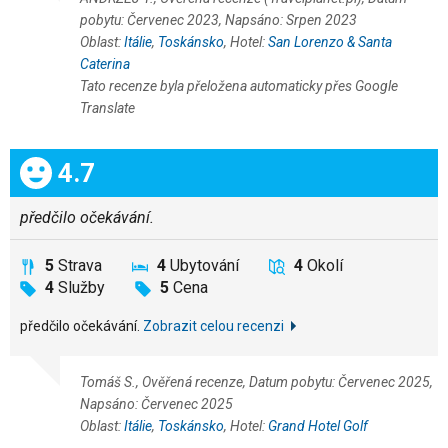
pobytu: Červenec 2023, Napsáno: Srpen 2023
Oblast:
Itálie
,
Toskánsko
, Hotel:
San Lorenzo & Santa
Caterina
Tato recenze byla přeložena automaticky přes Google
Translate
Celkem:
4.7
předčilo očekávání.
5
Strava
4
Ubytování
4
Okolí
4
Služby
5
Cena
předčilo očekávání.
Zobrazit celou recenzi
Tomáš S., Ověřená recenze, Datum pobytu: Červenec 2025,
Napsáno: Červenec 2025
Oblast:
Itálie
,
Toskánsko
, Hotel:
Grand Hotel Golf