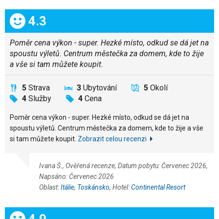
Celkem:
4.3
Poměr cena výkon - super. Hezké místo, odkud se dá jet na
spoustu výletů. Centrum městečka za domem, kde to žije
a vše si tam můžete koupit.
5
Strava
3
Ubytování
5
Okolí
4
Služby
4
Cena
Poměr cena výkon - super. Hezké místo, odkud se dá jet na
spoustu výletů. Centrum městečka za domem, kde to žije a vše
si tam můžete koupit.
Zobrazit celou recenzi
Ivana Š., Ověřená recenze, Datum pobytu: Červenec 2026,
Napsáno: Červenec 2026
Oblast:
Itálie
,
Toskánsko
, Hotel:
Continental Resort
Celkem:
4.9