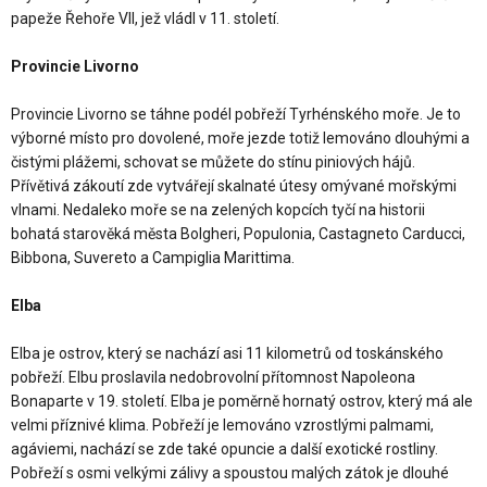
papeže Řehoře VII, jež vládl v 11. století.
Provincie Livorno
Provincie Livorno se táhne podél pobřeží Tyrhénského moře. Je to
výborné místo pro dovolené, moře jezde totiž lemováno dlouhými a
čistými plážemi, schovat se můžete do stínu piniových hájů.
Přívětivá zákoutí zde vytvářejí skalnaté útesy omývané mořskými
vlnami. Nedaleko moře se na zelených kopcích tyčí na historii
bohatá starověká města Bolgheri, Populonia, Castagneto Carducci,
Bibbona, Suvereto a Campiglia Marittima.
Elba
Elba je ostrov, který se nachází asi 11 kilometrů od toskánského
pobřeží. Elbu proslavila nedobrovolní přítomnost Napoleona
Bonaparte v 19. století. Elba je poměrně hornatý ostrov, který má ale
velmi příznivé klima. Pobřeží je lemováno vzrostlými palmami,
agáviemi, nachází se zde také opuncie a další exotické rostliny.
Pobřeží s osmi velkými zálivy a spoustou malých zátok je dlouhé