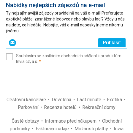
Nabídky nejlepších zájezdů na e-mail
Ty nejzajímavější zájezdy pravidelně na váš e-mail! Preferujete
exotické pláže, zasněžené ledovce nebo plavbu lodí? Vždy u nás
najdete, co hledáte. Nebojte, váš e-mail neposkytneme nikomu
jinému.
Zadejte
Přihlásit
svůj
e-
Souhlasím se zasíláním obchodních sdělení k produktům
mail
(povinné)
Invia.cz, a.s.
*
(povinné)
*
Cestovní kanceláře
Dovolená
Last minute
Exotika
Parkování
Recenze hotelů
Rekreační domy
Časté dotazy
Informace před nákupem
Obchodní
podmínky
Fakturační údaje
Možnosti platby
Invia