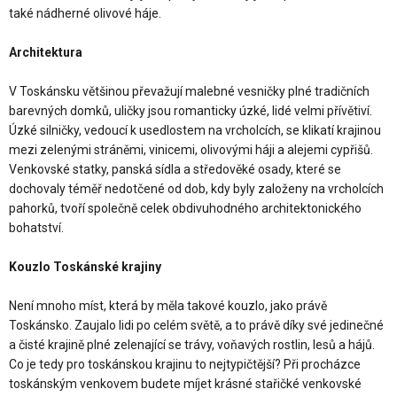
také nádherné olivové háje.
Architektura
V Toskánsku většinou převažují malebné vesničky plné tradičních
barevných domků, uličky jsou romanticky úzké, lidé velmi přívětiví.
Úzké silničky, vedoucí k usedlostem na vrcholcích, se klikatí krajinou
mezi zelenými stráněmi, vinicemi, olivovými háji a alejemi cypřišů.
Venkovské statky, panská sídla a středověké osady, které se
dochovaly téměř nedotčené od dob, kdy byly založeny na vrcholcích
pahorků, tvoří společně celek obdivuhodného architektonického
bohatství.
Kouzlo Toskánské krajiny
Není mnoho míst, která by měla takové kouzlo, jako právě
Toskánsko. Zaujalo lidi po celém světě, a to právě díky své jedinečné
a čisté krajině plné zelenající se trávy, voňavých rostlin, lesů a hájů.
Co je tedy pro toskánskou krajinu to nejtypičtější? Při procházce
toskánským venkovem budete míjet krásné stařičké venkovské