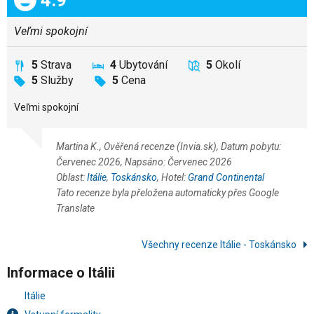
Veľmi spokojní
5
Strava
4
Ubytování
5
Okolí
5
Služby
5
Cena
Veľmi spokojní
Martina K., Ověřená recenze (Invia.sk), Datum pobytu:
Červenec 2026, Napsáno: Červenec 2026
Oblast:
Itálie
,
Toskánsko
, Hotel:
Grand Continental
Tato recenze byla přeložena automaticky přes Google
Translate
Všechny recenze Itálie - Toskánsko
Informace o Itálii
Itálie