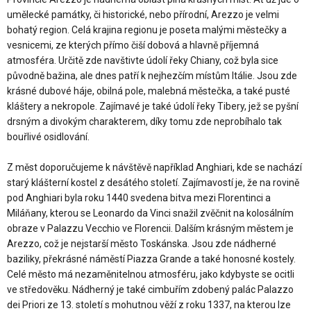
umělecké památky, či historické, nebo přírodní, Arezzo je velmi
bohatý region. Celá krajina regionu je poseta malými městečky a
vesnicemi, ze kterých přímo čiší dobová a hlavně příjemná
atmosféra. Určitě zde navštivte údolí řeky Chiany, což byla sice
původně bažina, ale dnes patří k nejhezčím místům Itálie. Jsou zde
krásné dubové háje, obilná pole, malebná městečka, a také pusté
kláštery a nekropole. Zajímavé je také údolí řeky Tibery, jež se pyšní
drsným a divokým charakterem, díky tomu zde neprobíhalo tak
bouřlivé osidlování.
Z měst doporučujeme k návštěvě například Anghiari, kde se nachází
starý klášterní kostel z desátého století. Zajímavostí je, že na rovině
pod Anghiari byla roku 1440 svedena bitva mezi Florentinci a
Miláňany, kterou se Leonardo da Vinci snažil zvěčnit na kolosálním
obraze v Palazzu Vecchio ve Florencii. Dalším krásným městem je
Arezzo, což je nejstarší město Toskánska. Jsou zde nádherné
baziliky, překrásné náměstí Piazza Grande a také honosné kostely.
Celé město má nezaměnitelnou atmosféru, jako kdybyste se ocitli
ve středověku. Nádherný je také cimbuřím zdobený palác Palazzo
dei Priori ze 13. století s mohutnou věží z roku 1337, na kterou lze