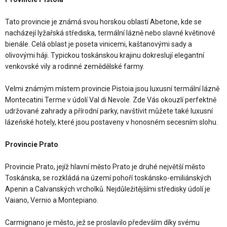
Tato provincie je známá svou horskou oblastí Abetone, kde se
nacházejí lyžařská střediska, termální lázně nebo slavné květinové
bienále. Celá oblast je poseta vinicemi, kaštanovými sady a
olivovými háji. Typickou toskánskou krajinu dokreslují elegantní
venkovské vily a rodinné zemědělské farmy.
Velmi známým místem provincie Pistoia jsou luxusní termální lázně
Montecatini Terme v údolí Val di Nevole. Zde Vás okouzlí perfektně
udržované zahrady a přírodní parky, navštívit můžete také luxusní
lázeňské hotely, které jsou postaveny v honosném secesním slohu.
Provincie Prato
Provincie Prato, jejíž hlavní město Prato je druhé největší město
Toskánska, se rozkládá na území pohoří toskánsko-emiliánských
Apenin a Calvanských vrcholků. Nejdůležitějšími středisky údolí je
Vaiano, Vernio a Montepiano.
Carmignano je město, jež se proslavilo především díky svému