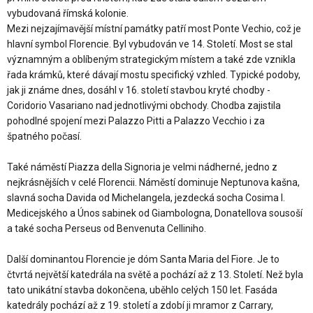
vybudovaná římská kolonie.
Mezi nejzajímavější místní památky patří most Ponte Vechio, což je
hlavní symbol Florencie. Byl vybudován ve 14. Století. Most se stal
významným a oblíbeným strategickým místem a také zde vznikla
řada krámků, které dávají mostu specifický vzhled. Typické podoby,
jak ji známe dnes, dosáhl v 16. století stavbou kryté chodby -
Coridorio Vasariano nad jednotlivými obchody. Chodba zajistila
pohodlné spojení mezi Palazzo Pitti a Palazzo Vecchio i za
špatného počasí.
Také náměstí Piazza della Signoria je velmi nádherné, jedno z
nejkrásnějších v celé Florencii. Náměstí dominuje Neptunova kašna,
slavná socha Davida od Michelangela, jezdecká socha Cosima I.
Medicejského a Únos sabinek od Giambologna, Donatellova sousoší
a také socha Perseus od Benvenuta Celliniho.
Další dominantou Florencie je dóm Santa Maria del Fiore. Je to
čtvrtá největší katedrála na světě a pochází až z 13. Století. Než byla
tato unikátní stavba dokončena, uběhlo celých 150 let. Fasáda
katedrály pochází až z 19. století a zdobí ji mramor z Carrary,