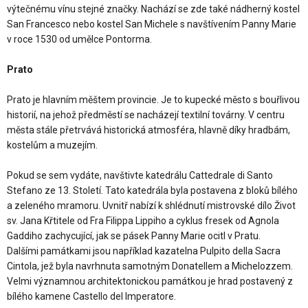
výtečnému vínu stejné značky. Nachází se zde také nádherný kostel
San Francesco nebo kostel San Michele s navštívením Panny Marie
v roce 1530 od umělce Pontorma.
Prato
Prato je hlavním měštem provincie. Je to kupecké město s bouřlivou
historií, na jehož předměstí se nacházejí textilní továrny. V centru
města stále přetrvává historická atmosféra, hlavně díky hradbám,
kostelům a muzejím.
Pokud se sem vydáte, navštivte katedrálu Cattedrale di Santo
Stefano ze 13. Století. Tato katedrála byla postavena z bloků bílého
a zeleného mramoru. Uvnitř nabízí k shlédnutí mistrovské dílo Život
sv. Jana Křtitele od Fra Filippa Lippiho a cyklus fresek od Agnola
Gaddiho zachycující, jak se pásek Panny Marie ocitl v Pratu.
Dalšími památkami jsou například kazatelna Pulpito della Sacra
Cintola, jež byla navrhnuta samotným Donatellem a Michelozzem.
Velmi významnou architektonickou památkou je hrad postavený z
bílého kamene Castello del Imperatore.