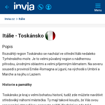
Invia.cz
Volejte
Přihlásit
Jít
zpět
226
Menu
se
000
290
Invia.cz
Itálie
Itálie - Toskánsko
Popis
Rozsáhlý region Toskánsko se nachází ve střední Itálii nedaleko
Tyrhénského moře. Je to velmi půvabný region s nádhernou
přírodou, úrodnými oblastmi a velmi příjemným klimatem. Na severu
sousedí s provincií Emilie-Romagna a Ligurií, na východě s Umbrií a
Marche a na jihu s Laziem.
Historie a památky
Toskánsko je kraj s velmi bohatou historií, tudíž zde můžete navštívit
středověký náhorní městečka. Ty mají takové kouzlo, že Vás svou