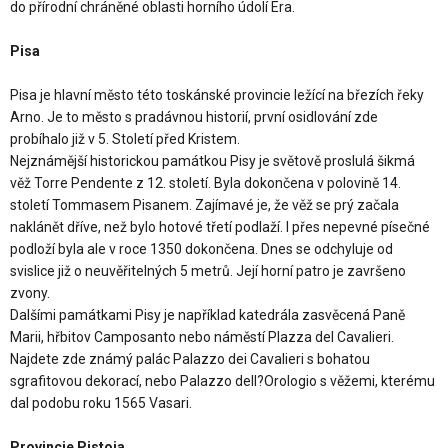
do přírodní chráněné oblasti horního údolí Era.
Pisa
Pisa je hlavní město této toskánské provincie ležící na březích řeky
Arno. Je to město s pradávnou historií, první osidlování zde
probíhalo již v 5. Století před Kristem.
Nejznámější historickou památkou Pisy je světově proslulá šikmá
věž Torre Pendente z 12. století. Byla dokončena v polovině 14.
století Tommasem Pisanem. Zajímavé je, že věž se prý začala
naklánět dříve, než bylo hotové třetí podlaží. I přes nepevné písečné
podloží byla ale v roce 1350 dokončena. Dnes se odchyluje od
svislice již o neuvěřitelných 5 metrů. Její horní patro je završeno
zvony.
Dalšími památkami Pisy je například katedrála zasvěcená Paně
Marii, hřbitov Camposanto nebo náměstí PIazza del Cavalieri.
Najdete zde známý palác Palazzo dei Cavalieri s bohatou
sgrafitovou dekorací, nebo Palazzo dell?Orologio s věžemi, kterému
dal podobu roku 1565 Vasari.
Provincie Pistoia