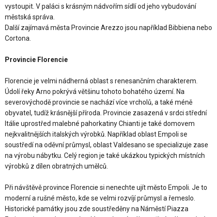
vystoupit. V paláci s krásným nádvořím sídlí od jeho vybudování
městská správa.
Další zajímavá města Provincie Arezzo jsou například Bibbiena nebo
Cortona.
Provincie Florencie
Florencie je velmi nádherná oblast s renesančním charakterem.
Údolí řeky Arno pokrývá většinu tohoto bohatého území. Na
severovýchodě provincie se nachází více vrcholů, a také méně
obyvatel, tudíž krásnější příroda. Provincie zasazená v srdci střední
Itálie uprostřed malebné pahorkatiny Chianti je také domovem
nejkvalitnějších italských výrobků. Například oblast Empoli se
soustředí na oděvní průmysl, oblast Valdesano se specializuje zase
na výrobu nábytku. Celý region je také ukázkou typických místních
výrobků z dílen obratných umělců.
Při návštěvě province Florencie si nenechte ujít město Empoli. Je to
moderní a rušné město, kde se velmi rozvíjí průmysl a řemeslo.
Historické památky jsou zde soustředěny na Náměstí Piazza