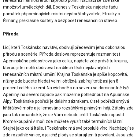
renesanční atmosférou naprosto pohltí. Nachází se zde také
množství uměleckých děl. Dodnes v Toskánsku najdete řadu
památek připomínajících místní nejstarší obyvatele, Etrusky a
Římany, překrásné kostely a bezpočet renesančních staveb.
Příroda
Lidí, kteří Toskánsko navštíví, obdivují především jeho dokonalou
přírodu a scenérie. Příroda doslova reprezentuje rozmanitost
Apeninského poloostrova jako celku, najdete zde právě tu krajinu,
kterou jste mohli obdivovat na dílech těch nejslavnějších
renesančních mistrů umění. Krajina Toskánska je spíše kopcovitá,
nížiny zde budete hledat velmi obtížně, zabírají totiž asi jen 8
procent celého území. Na východě a na severu se dominantně tyčí
Apeniny, na severozápadě pak můžeme pohlédnout na Apuánské
Alpy. Toskánské pobřeží je dalším zázrakem. Čisté pobřeží omývá
křišťálové moře a je lemováno rozsáhlými piniovými háji. Zátoky zde
jsou tak romantické, že se Vám nebude chtít Toskánsko opustit.
Kromě koupání v moři zde můžete využít také termálních lázní.
Stejně jako celá Itálie, i Toskánsko má své proslulé víno. Nacházejí se
zde rozsáhlé vinice, o jejichž plody se starají jen ti povolaní. Jsou zde