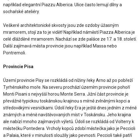
například elegantní Piazzu Alberica. Ulice často lemují dílny a
sochařské ateliéry.
Veškeré architektonické skvosty jsou zde ozdoby úžasným
mramorem, stojí za to je vidět! Například náměstí Piazza Alberica je
celé dlážděné mramorem. Nachází se zde paláce ze 17. a 18. století.
Další zajímavá města provincie jsou například Massa nebo
Pontremoli.
Provincie Pisa
Území provincie Pisy se rozkládá od nížiny řeky Arno až po pobřeží
Tyrhénského moře. Na severu prochází územím provincie pohoří
Monti Pisani s nejvyšší horou Monte Serra. Jižní část provincie je
převážně typickou toskánskou krajinou s mírně zvlněnými kopci a
středověkými vesničkami. Údolí řeky Era je ještě dnes jedním z méně
známých a méně navštěvovaných míst v Toskánsku. Jeho krajina
ale nabízí mnoho zajímavých výletů. Údolí se rozkládá od Volterry k
městečku Pontedera. Vrcholy kopců zdobí městečka jako je Peccioli
a Palaia, které v minulosti sloužily jako pevnosti. Peccioli také patří