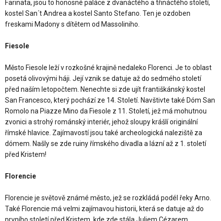
Farinata, jsou to honosné paláce z dvanáctého a třináctého století,
kostel San´t Andrea a kostel Santo Stefano. Ten je ozdoben
freskami Madony s dítětem od Massoliniho.
Fiesole
Město Fiesole leží v rozkošné krajině nedaleko Florenci. Je to oblast
posetá olivovými háji. Její vznik se datuje až do sedmého století
před naším letopočtem. Nenechte si zde ujít františkánský kostel
San Francesco, který pochází ze 14. Století. Navštivte také Dóm San
Romolo na Piazze Mino da Fiesole z 11. Století, jež má mohutnou
zvonici a strohý románský interiér, jehož sloupy krášlí originální
římské hlavice. Zajímavostí jsou také archeologická naleziště za
dómem. Našly se zde ruiny římského divadla a lázní až z 1. století
před Kristem!
Florencie
Florencie je světově známé město, jež se rozkládá podél řeky Arno.
Také Florencie má velmi zajímavou historii, která se datuje až do
prvního století před Kristem, kde zde stála Juliem Cézarem