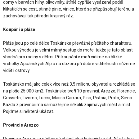
domy v barvách hlíny, olivovníky, štíhlé cypřiše vysázené podél
klikatících se cest, stinné pinie, vinice, které se přizpůsobují terénu a
zachovávají tak přírodní krajinný ráz.
Koupání a pláže
Pláže jsou po celé délce Toskánska převážně písčitého charakteru.
Velkou výhodou je velmi mírný sestup do moře, takže je tato oblast
vhodná pro rodiny s dětmi. Při koupání v moři vidíme na blízké
vrcholky Apuánských Alp a na obzoru při dobré viditelnosti můžeme
vidět i ostrovy.
Toskánsko má jako celek více než 3,5 milionu obyvatel a rozkládá se
na ploše 25 000 km2. Toskánsko tvoří 10 provincií: Arezzo, Florencie,
Grosseto, Livorno, Lucca, Massa Carrara, Pisa, Pistoia, Prato, Siena.
Každá z provincií má samozřejmě několik zajímavých měst a míst.
Pojďme si některá ukázat.
Provincie Arezzo
Provincie Arezzo je nádherná oblast plná krásných míst. Ať už jde o