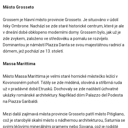
Město Grosseto
Grossem je hlavní město provincie Grosseto. Je situováno v údolí
řeky Ombrone. Nachází se zde staré historické centrum, které je ale
v dnešní době obklopeno moderními domy. Grossem bylo, jak už je
zde zvykem, založeno ve středověku a pomalu se rozvíjelo.
Dominantou je náměstí PIazza Danta se svou majestátnou radnicí a
dómem, jež pochází ze 13. století.
Massa Marittima
Město Massa Marittima je velmi staré hornické městečko ležící v
Kovonosném pohoří. Těžily se zde měděná, olověná a stříbrná ruda
už v pradávné době Etrusků. Dochovaly se zde naštěstí úchvatné
ukázky románské architektury. Například dóm Palazzo del Podesta
na Piazza Garibaldi.
Mezi další zajímavá města provincie Grosseto patří město Pitigliano,
což je starobylé skalní město s nádhernou architekturou, Saturnia se
svými léčivými minerálními prameny nebo Sovana, což je rodiště