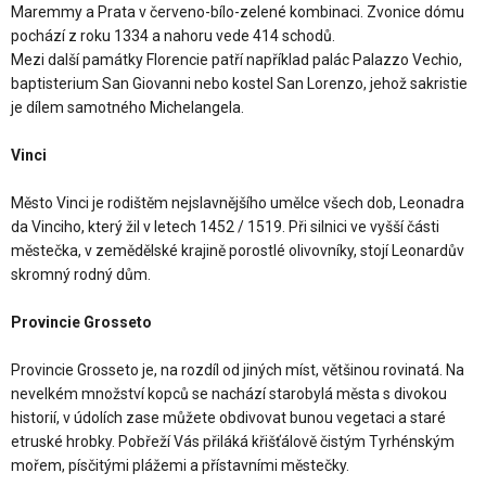
Maremmy a Prata v červeno-bílo-zelené kombinaci. Zvonice dómu
pochází z roku 1334 a nahoru vede 414 schodů.
Mezi další památky Florencie patří například palác Palazzo Vechio,
baptisterium San Giovanni nebo kostel San Lorenzo, jehož sakristie
je dílem samotného Michelangela.
Vinci
Město Vinci je rodištěm nejslavnějšího umělce všech dob, Leonadra
da Vinciho, který žil v letech 1452 / 1519. Při silnici ve vyšší části
městečka, v zemědělské krajině porostlé olivovníky, stojí Leonardův
skromný rodný dům.
Provincie Grosseto
Provincie Grosseto je, na rozdíl od jiných míst, většinou rovinatá. Na
nevelkém množství kopců se nachází starobylá města s divokou
historií, v údolích zase můžete obdivovat bunou vegetaci a staré
etruské hrobky. Pobřeží Vás přiláká křišťálově čistým Tyrhénským
mořem, písčitými plážemi a přístavními městečky.