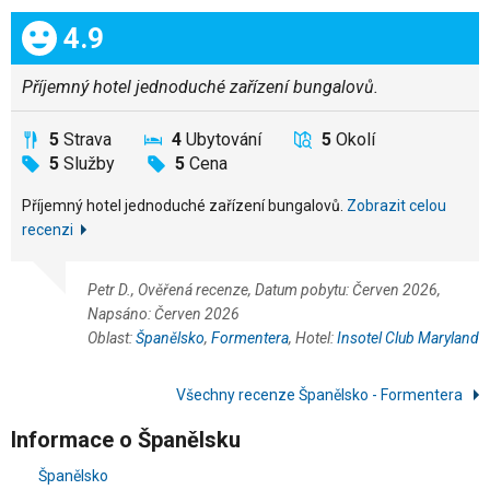
Celkem:
4.9
Příjemný hotel jednoduché zařízení bungalovů.
5
Strava
4
Ubytování
5
Okolí
5
Služby
5
Cena
Příjemný hotel jednoduché zařízení bungalovů.
Zobrazit celou
recenzi
Petr D., Ověřená recenze, Datum pobytu: Červen 2026,
Napsáno: Červen 2026
Oblast:
Španělsko
,
Formentera
, Hotel:
Insotel Club Maryland
Všechny recenze Španělsko - Formentera
Informace o Španělsku
Španělsko