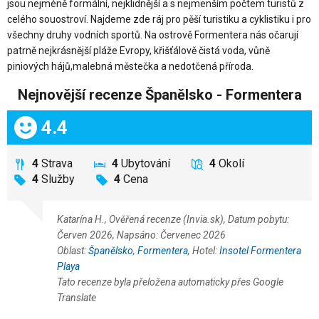
jsou nejméně formální, nejklidnější a s nejmenším počtem turistů z
celého souostroví. Najdeme zde ráj pro pěší turistiku a cyklistiku i pro
všechny druhy vodních sportů. Na ostrově Formentera nás očarují
patrně nejkrásnější pláže Evropy, křišťálově čistá voda, vůně
piniových hájů,malebná městečka a nedotčená příroda.
Nejnovější recenze Španělsko - Formentera
Celkem:
4.4
4
Strava
4
Ubytování
4
Okolí
4
Služby
4
Cena
Katarína H., Ověřená recenze (Invia.sk), Datum pobytu:
Červen 2026, Napsáno: Červenec 2026
Oblast:
Španělsko
,
Formentera
, Hotel:
Insotel Formentera
Playa
Tato recenze byla přeložena automaticky přes Google
Translate