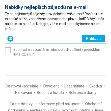
Nabídky nejlepších zájezdů na e-mail
Ty nejzajímavější zájezdy pravidelně na váš e-mail! Preferujete
exotické pláže, zasněžené ledovce nebo plavbu lodí? Vždy u nás
najdete, co hledáte. Nebojte, váš e-mail neposkytneme nikomu
jinému.
Zadejte
Přihlásit
svůj
e-
Souhlasím se zasíláním obchodních sdělení k produktům
mail
(povinné)
Invia.cz, a.s.
*
(povinné)
*
Cestovní kanceláře
Dovolená
Last minute
Exotika
Parkování
Recenze hotelů
Rekreační domy
Časté dotazy
Informace před nákupem
Obchodní
podmínky
Fakturační údaje
Možnosti platby
Invia