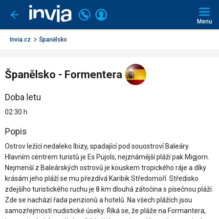
Invia.cz
Super Last Minute
se
slevou až 60 %
☀️Odlety během pár dní ✈️ Ulovte
Volejte
Přihlásit
Jít
zpět
226
svou dovolenou dřív, než zmizí.
▶️
Rezervovat
Menu
se
000
290
Invia.cz
Španělsko
Španělsko - Formentera
Doba letu
02:30 h
Popis
Ostrov ležící nedaleko Ibizy, spadající pod souostroví Baleáry.
Hlavním centrem turistů je Es Pujols, nejznámější pláží pak Migjorn.
Nejmenší z Baleárských ostrovů je kouskem tropického ráje a díky
krásám jeho pláží se mu přezdívá Karibik Středomoří. Středisko
zdejšího turistického ruchu je 8 km dlouhá zátočina s písečnou pláží.
Zde se nachází řada penzionů a hotelů. Na všech plážích jsou
samozřejmostí nudistické úseky. Říká se, že pláže na Formantera,