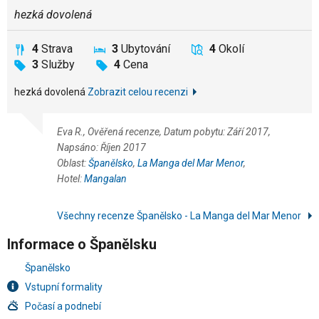
hezká dovolená
4
Strava
3
Ubytování
4
Okolí
3
Služby
4
Cena
hezká dovolená
Zobrazit celou recenzi
Eva R., Ověřená recenze, Datum pobytu: Září 2017,
Napsáno: Říjen 2017
Oblast:
Španělsko
,
La Manga del Mar Menor
,
Hotel:
Mangalan
Všechny recenze Španělsko - La Manga del Mar Menor
Informace o Španělsku
Španělsko
Vstupní formality
Počasí a podnebí