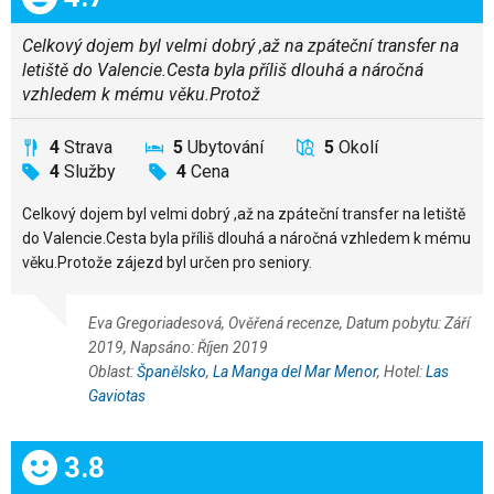
Celkový dojem byl velmi dobrý ,až na zpáteční transfer na
letiště do Valencie.Cesta byla příliš dlouhá a náročná
vzhledem k mému věku.Protož
4
Strava
5
Ubytování
5
Okolí
4
Služby
4
Cena
Celkový dojem byl velmi dobrý ,až na zpáteční transfer na letiště
do Valencie.Cesta byla příliš dlouhá a náročná vzhledem k mému
věku.Protože zájezd byl určen pro seniory.
Eva Gregoriadesová, Ověřená recenze, Datum pobytu: Září
2019, Napsáno: Říjen 2019
Oblast:
Španělsko
,
La Manga del Mar Menor
, Hotel:
Las
Gaviotas
Celkem:
3.8