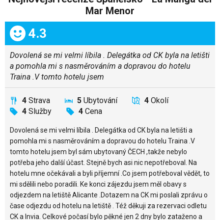
Mar Menor
Celkem:
4.3
Dovolená se mi velmi líbila . Delegátka od CK byla na letišti
a pomohla mi s nasměrováním a dopravou do hotelu
Traina .V tomto hotelu jsem
4
Strava
5
Ubytování
4
Okolí
4
Služby
4
Cena
Dovolená se mi velmi líbila . Delegátka od CK byla na letišti a
pomohla mi s nasměrováním a dopravou do hotelu Traina .V
tomto hotelu jsem byl sám ubytovaný ČECH ,takže nebylo
potřeba jeho další účast. Stejně bych asi nic nepotřeboval. Na
hotelu mne očekávali a byli příjemní .Co jsem potřeboval vědět, to
mi sdělili nebo poradili. Ke konci zájezdu jsem měl obavy s
odjezdem na letiště Alicante .Dotazem na CK mi poslali zprávu o
čase odjezdu od hotelu na letiště . Též děkuji za rezervaci odletu
CK a Invia. Celkové počasí bylo pěkné jen 2 dny bylo zataženo a