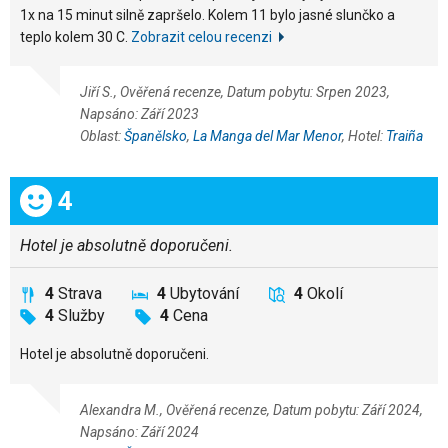
1x na 15 minut silně zapršelo. Kolem 11 bylo jasné slunčko a
teplo kolem 30 C.
Zobrazit celou recenzi
Jiří S., Ověřená recenze, Datum pobytu: Srpen 2023,
Napsáno: Září 2023
Oblast:
Španělsko
,
La Manga del Mar Menor
, Hotel:
Traiña
Celkem:
4
Hotel je absolutně doporučeni.
4
Strava
4
Ubytování
4
Okolí
4
Služby
4
Cena
Hotel je absolutně doporučeni.
Alexandra M., Ověřená recenze, Datum pobytu: Září 2024,
Napsáno: Září 2024