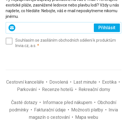
exotické pláže, zasněžené ledovce nebo plavbu lodí? Vždy u nás
najdete, co hledáte. Nebojte, váš e-mail neposkytneme nikomu
jinému.
Zadejte
Přihlásit
svůj
e-
Souhlasím se zasíláním obchodních sdělení k produktům
mail
(povinné)
Invia.cz, a.s.
*
(povinné)
*
Cestovní kanceláře
Dovolená
Last minute
Exotika
Parkování
Recenze hotelů
Rekreační domy
Časté dotazy
Informace před nákupem
Obchodní
podmínky
Fakturační údaje
Možnosti platby
Invia
magazín o cestování
Mapa webu