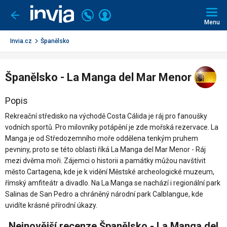
Invia.cz
Volejte
Přihlásit
Jít
zpět
226
Menu
se
000
290
Invia.cz
Španělsko
Španělsko - La Manga del Mar Menor
Popis
Rekreační středisko na východě Costa Cálida je ráj pro fanoušky
vodních sportů. Pro milovníky potápění je zde mořská rezervace. La
Manga je od Středozemního moře oddělena tenkým pruhem
pevniny, proto se této oblasti říká La Manga del Mar Menor - Ráj
mezi dvěma moři. Zájemci o historii a památky můžou navštívit
město Cartagena, kde je k vidění Městské archeologické muzeum,
římský amfiteátr a divadlo. Na La Manga se nachází i regionální park
Salinas de San Pedro a chráněný národní park Calblangue, kde
uvidíte krásné přírodní úkazy.
Nejnovější recenze Španělsko - La Manga del