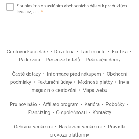
e-
Souhlasím se zasíláním obchodních sdělení k produktům
mail
(povinné)
Invia.cz, a.s.
*
(povinné)
*
Cestovní kanceláře
Dovolená
Last minute
Exotika
Parkování
Recenze hotelů
Rekreační domy
Časté dotazy
Informace před nákupem
Obchodní
podmínky
Fakturační údaje
Možnosti platby
Invia
magazín o cestování
Mapa webu
Pro novináře
Affiliate program
Kariéra
Pobočky
Franšízing
O společnosti
Kontakty
Ochrana soukromí
Nastavení soukromí
Pravidla
provozu platformy