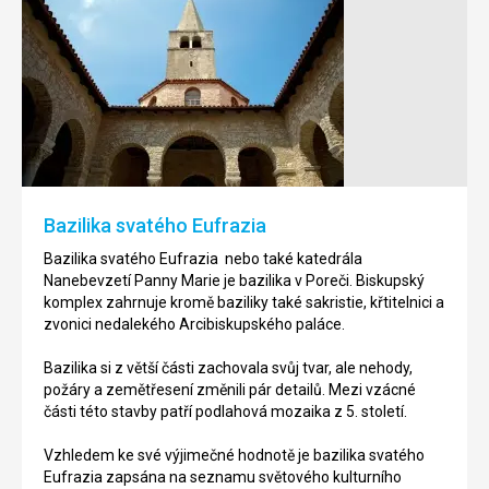
Zřícenina
Grožnjan
Dvigrad
-
město
Několik
umělců
kilometrů
západně
Jedná
od
se
Kanfanaru
o
se
středověký,
Bazilika svatého Eufrazia
nacházejí
městský
pozůstatky
komplex
Bazilika svatého Eufrazia nebo také katedrála
středověkého
nacházející
Nanebevzetí Panny Marie je bazilika v Poreči. Biskupský
města
se
komplex zahrnuje kromě baziliky také sakristie, křtitelnici a
Dvigrad.
nad
zvonici nedalekého Arcibiskupského paláce.
Osídlení
údolím
města
řeky
Bazilika si z větší části zachovala svůj tvar, ale nehody,
zaniklo
Mirna.
požáry a zemětřesení změnili pár detailů. Mezi vzácné
v
Městečko
části této stavby patří podlahová mozaika z 5. století.
17.
je
století,
téměř
Vzhledem ke své výjimečné hodnotě je bazilika svatého
kdy
nedotčené
Eufrazia zapsána na seznamu světového kulturního
většina