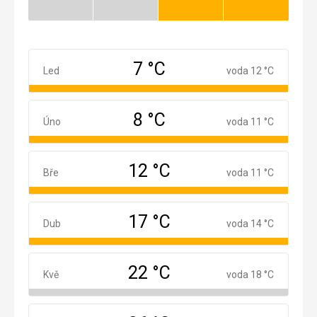
Mimosezóna
Mimosezóna
Dobrá
Dobrá
7 °C
Leden
Led
voda 12 °C
8 °C
Únor
Úno
voda 11 °C
12 °C
Březen
Bře
voda 11 °C
17 °C
Duben
Dub
voda 14 °C
22 °C
Květen
Kvě
voda 18 °C