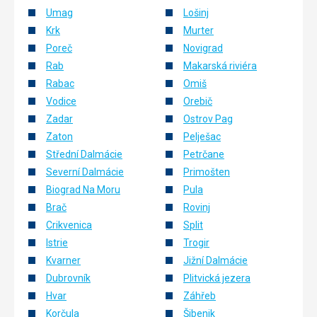
Umag
Lošinj
přístup
Krk
Murter
Poreč
Novigrad
Města /
Rab
Makarská riviéra
Náměstí
/ Ulice
Rabac
Omiš
Vodice
Orebič
Zadar
Ostrov Pag
Zaton
Pelješac
Střední Dalmácie
Petrčane
Severní Dalmácie
Primošten
Biograd Na Moru
Pula
Brač
Rovinj
Crikvenica
Split
Istrie
Trogir
Kvarner
Jižní Dalmácie
Dubrovník
Plitvická jezera
Hvar
Záhřeb
Korčula
Šibenik