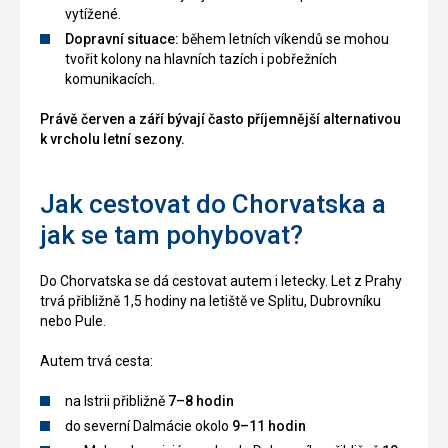
vytížené.
Dopravní situace:
během letních víkendů se mohou
tvořit kolony na hlavních tazích i pobřežních
komunikacích.
Právě červen a září bývají často příjemnější alternativou
k vrcholu letní sezony.
Jak cestovat do Chorvatska a
jak se tam pohybovat?
Do Chorvatska se dá cestovat autem i letecky. Let z Prahy
trvá přibližně 1,5 hodiny na letiště ve Splitu, Dubrovníku
nebo Pule.
Autem trvá cesta:
na Istrii přibližně
7–8 hodin
do severní Dalmácie okolo
9–11 hodin