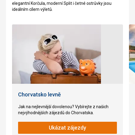
elegantní Korčula, moderní Split i četné ostrůvky jsou
většina
byly
ideálním cílem výletů.
obytných
objeveny
domů.
římské
Donedávna
ruiny
byl
a
Dvigrad
artefakty.
opuštěným
Grožnjan
místem,
je
pak
klidným
zde
městem
ale
po
proběhly
většinu
opravy
roku,
a
nejvíce
hrad
ožívá
Chorvatsko levně
se
v
stal
létě,
oblíbeným
kdy
Jak na nejlevnější dovolenou? Vybírejte z našich
místem
se
nejvýhodnějších zájezdů do Chorvatska.
turistů.
zde
koná
Ukázat zájezdy
K
jazzový