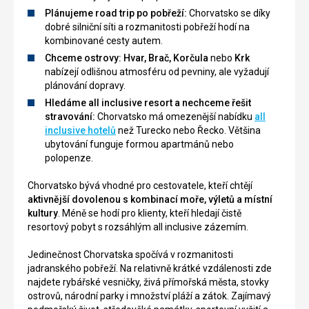
Plánujeme road trip po pobřeží:
Chorvatsko se díky
dobré silniční síti a rozmanitosti pobřeží hodí na
kombinované cesty autem.
Chceme ostrovy:
Hvar, Brač, Korčula
nebo
Krk
nabízejí odlišnou atmosféru od pevniny, ale vyžadují
plánování dopravy.
Hledáme all inclusive resort a nechceme řešit
stravování:
Chorvatsko má omezenější nabídku
all
inclusive hotelů
než Turecko nebo Řecko. Většina
ubytování funguje formou apartmánů nebo
polopenze.
Chorvatsko bývá vhodné pro cestovatele, kteří chtějí
aktivnější dovolenou s kombinací moře, výletů a místní
kultury
. Méně se hodí pro klienty, kteří hledají čistě
resortový pobyt s rozsáhlým all inclusive zázemím.
Jedinečnost Chorvatska spočívá v rozmanitosti
jadranského pobřeží. Na relativně krátké vzdálenosti zde
najdete rybářské vesničky, živá přímořská města, stovky
ostrovů, národní parky i množství pláží a zátok. Zajímavý