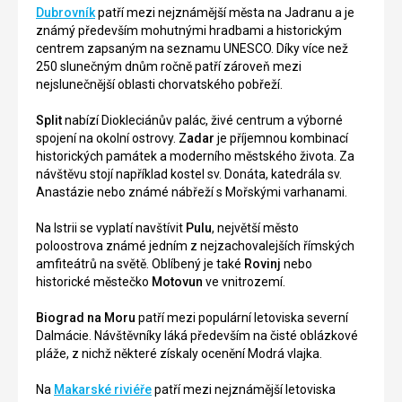
Dubrovník
patří mezi nejznámější města na Jadranu a je
známý především mohutnými hradbami a historickým
centrem zapsaným na seznamu UNESCO. Díky více než
250 slunečným dnům ročně patří zároveň mezi
nejslunečnější oblasti chorvatského pobřeží.
Split
nabízí Diokleciánův palác, živé centrum a výborné
spojení na okolní ostrovy.
Zadar
je příjemnou kombinací
historických památek a moderního městského života. Za
návštěvu stojí například kostel sv. Donáta, katedrála sv.
Anastázie nebo známé nábřeží s Mořskými varhanami.
Na Istrii se vyplatí navštívit
Pulu
, největší město
poloostrova známé jedním z nejzachovalejších římských
amfiteátrů na světě. Oblíbený je také
Rovinj
nebo
historické městečko
Motovun
ve vnitrozemí.
Biograd na Moru
patří mezi populární letoviska severní
Dalmácie. Návštěvníky láká především na čisté oblázkové
pláže, z nichž některé získaly ocenění Modrá vlajka.
Na
Makarské riviéře
patří mezi nejznámější letoviska