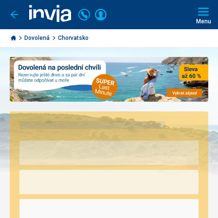
Volejte
Přihlásit
Jít
zpět
226
Menu
se
000
Invia.cz
297
Dovolená
Chorvatsko