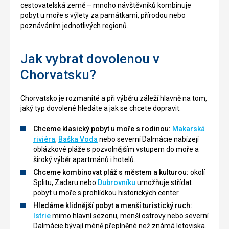
cestovatelská země – mnoho návštěvníků kombinuje
pobyt u moře s výlety za památkami, přírodou nebo
poznáváním jednotlivých regionů.
Jak vybrat dovolenou v
Chorvatsku?
Chorvatsko je rozmanité a při výběru záleží hlavně na tom,
jaký typ dovolené hledáte a jak se chcete dopravit.
Chceme klasický pobyt u moře s rodinou:
Makarská
riviéra
,
Baška Voda
nebo severní Dalmácie nabízejí
oblázkové pláže s pozvolnějším vstupem do moře a
široký výběr apartmánů i hotelů.
Chceme kombinovat pláž s městem a kulturou:
okolí
Splitu, Zadaru nebo
Dubrovníku
umožňuje střídat
pobyt u moře s prohlídkou historických center.
Hledáme klidnější pobyt a menší turistický ruch:
Istrie
mimo hlavní sezonu, menší ostrovy nebo severní
Dalmácie bývají méně přeplněné než známá letoviska.