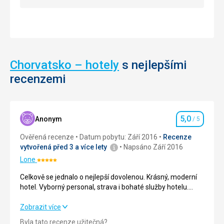
zřícenině
festival,
trvá
probíhající
cesta
od
autem
konce
z
července
Rovinj
do
jen
Chorvatsko – hotely
s nejlepšími
začátku
20
srpna.
recenzemi
minut.
Místní
potraviny
Nenáročné
a
5,0
Anonym
/ 5
Hodnocení
víno
můžete
Historické
Ověřená recenze
Datum pobytu: Září 2016
Recenze
ochutnat
stavby
vytvořená před 3 a více lety
Napsáno Září 2016
například
Lone
Hodnocení:
v
5/5
Kaya
Celkově se jednalo o nejlepší dovolenou. Krásný, moderní
Energy
hotel. Vyborný personal, strava i bohaté služby hotelu.
Baru,
Dostupnost i kvalita pláže. Nádherně čisté moře.
který
Procházky do blízkého města též skvělé.
Celkově se jednalo o nejlepší dovolenou. Krásný, moderní
Zobrazit více
se
hotel. Vyborný personal, strava i bohaté služby hotelu.
Byla tato recenze užitečná?
nachází