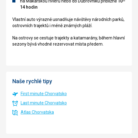
na Makarskou riviéru nebo do Dubrovníku přibližně
10–
14 hodin
Vlastní auto výrazně usnadňuje návštěvy národních parků,
ostrovních trajektů i méně známých pláží.
Na ostrovy se cestuje trajekty a katamarány, během hlavní
sezony bývá vhodné rezervovat místa předem.
Naše rychlé tipy
First minute Chorvatsko
Last minute Chorvatsko
Atlas Chorvatska