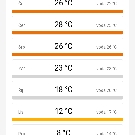
26 °C
Červen
Čer
voda 22 °C
28 °C
Červenec
Čer
voda 25 °C
26 °C
Srpen
Srp
voda 26 °C
23 °C
Září
Zář
voda 23 °C
18 °C
Říjen
Říj
voda 20 °C
12 °C
Listopad
Lis
voda 17 °C
8 °C
Prosinec
Pro
voda 14 °C