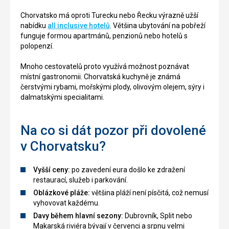
Chorvatsko má oproti Turecku nebo Řecku výrazně užší
nabídku
all inclusive hotelů
. Většina ubytování na pobřeží
funguje formou apartmánů, penzionů nebo hotelů s
polopenzí.
Mnoho cestovatelů proto využívá možnost poznávat
místní gastronomii. Chorvatská kuchyně je známá
čerstvými rybami, mořskými plody, olivovým olejem, sýry i
dalmatskými specialitami.
Na co si dát pozor při dovolené
v Chorvatsku?
Vyšší ceny:
po zavedení eura došlo ke zdražení
restaurací, služeb i parkování.
Oblázkové pláže:
většina pláží není písčitá, což nemusí
vyhovovat každému.
Davy během hlavní sezony:
Dubrovník, Split nebo
Makarská riviéra bývají v červenci a srpnu velmi