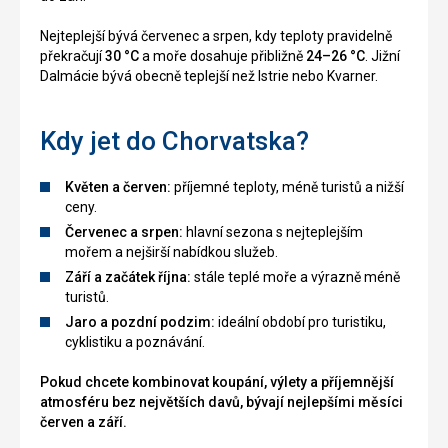
Nejteplejší bývá červenec a srpen, kdy teploty pravidelně
překračují
30 °C
a moře dosahuje přibližně
24–26 °C
. Jižní
Dalmácie bývá obecně teplejší než Istrie nebo Kvarner.
Kdy jet do Chorvatska?
Květen a červen:
příjemné teploty, méně turistů a nižší
ceny.
Červenec a srpen:
hlavní sezona s nejteplejším
mořem a nejširší nabídkou služeb.
Září a začátek října:
stále teplé moře a výrazně méně
turistů.
Jaro a pozdní podzim:
ideální období pro turistiku,
cyklistiku a poznávání.
Pokud chcete kombinovat koupání, výlety a příjemnější
atmosféru bez největších davů, bývají nejlepšími měsíci
červen a září.