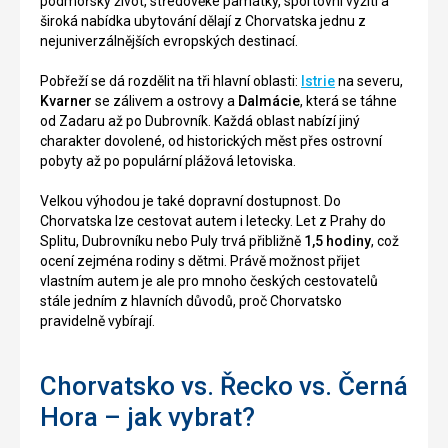
podmořský život, středověké památky, sportovní vyžití a
široká nabídka ubytování dělají z Chorvatska jednu z
nejuniverzálnějších evropských destinací.
Pobřeží se dá rozdělit na tři hlavní oblasti:
Istrie
na severu,
Kvarner
se zálivem a ostrovy a
Dalmácie
, která se táhne
od Zadaru až po Dubrovník. Každá oblast nabízí jiný
charakter dovolené, od historických měst přes ostrovní
pobyty až po populární plážová letoviska.
Velkou výhodou je také dopravní dostupnost. Do
Chorvatska lze cestovat autem i letecky. Let z Prahy do
Splitu, Dubrovníku nebo Puly trvá přibližně
1,5 hodiny
, což
ocení zejména rodiny s dětmi. Právě možnost přijet
vlastním autem je ale pro mnoho českých cestovatelů
stále jedním z hlavních důvodů, proč Chorvatsko
pravidelně vybírají.
Chorvatsko vs. Řecko vs. Černá
Hora – jak vybrat?