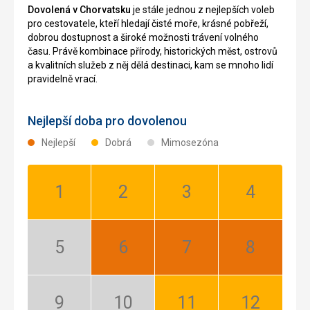
Dovolená v Chorvatsku
je stále jednou z nejlepších voleb
pro cestovatele, kteří hledají čisté moře, krásné pobřeží,
dobrou dostupnost a široké možnosti trávení volného
času. Právě kombinace přírody, historických měst, ostrovů
a kvalitních služeb z něj dělá destinaci, kam se mnoho lidí
pravidelně vrací.
Nejlepší doba pro dovolenou
Nejlepší
Dobrá
Mimosezóna
Leden:
Únor:
Březen:
Duben:
Dobrá
Dobrá
Dobrá
Dobrá
Květen:
Červen:
Červenec:
Srpen:
Mimosezóna
Nejlepší
Nejlepší
Nejlepší
Září:
Říjen:
Listopad:
Prosinec: