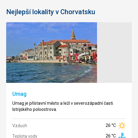
Nejlepší lokality v Chorvatsku
Poreč
Rab
Poreč
Ostrov
najdete na
Rab je
západním
známý
pobřeží
jako
Istrie.
ostrov
Kulturní
slunce a
Umag
památka
písku.
Eufraziova
Nachází
Umag je přístavní město a leží v severozápadní časti
bazilik je
se v
Istrijského poloostrova.
od roku
severním
1997
Jadranu.
zapsaná
26 °C
Vzduch
na
30 °C
Vzduch
26 °C
Teplota vody
seznam