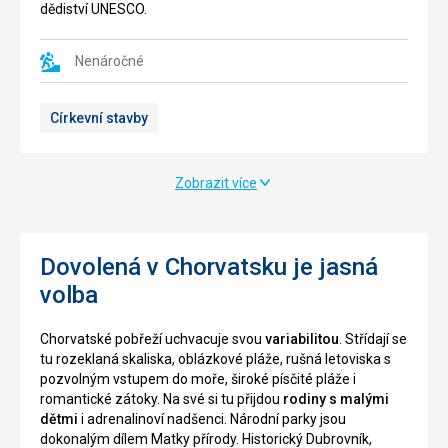
a
dědiství UNESCO.
obyvatel
ponechává
města
si
opustila
Nenáročné
historický
kvůli
ráz.
malárii,
Známé
Církevní stavby
která
je
se
zejména
zde
díky
šířila.
úzkým
Zobrazit více
Zachovaly
uličkám
se
a
zde
domům
hradní
Dovolená v Chorvatsku je jasná
s
brány,
malými,
volba
dva
barevnými
okruhy
dveřmi
Chorvatské pobřeží uchvacuje svou
variabilitou
. Střídají se
městských
a
tu rozeklaná skaliska, oblázkové pláže, rušná letoviska s
hradeb,
krásnými,
pozvolným vstupem do moře, široké písčité pláže i
některé
domovními
romantické zátoky. Na své si tu přijdou
rodiny s malými
obranné
čísly.
dětmi
i adrenalinoví nadšenci. Národní parky jsou
věže,
V
dokonalým dílem Matky přírody. Historický Dubrovník,
i
okolí