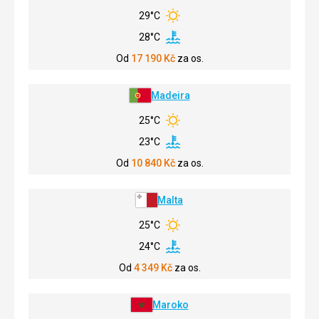
29°C
28°C
Od
17 190
Kč
za os.
Madeira
25°C
23°C
Od
10 840
Kč
za os.
Malta
25°C
24°C
Od
4 349
Kč
za os.
Maroko