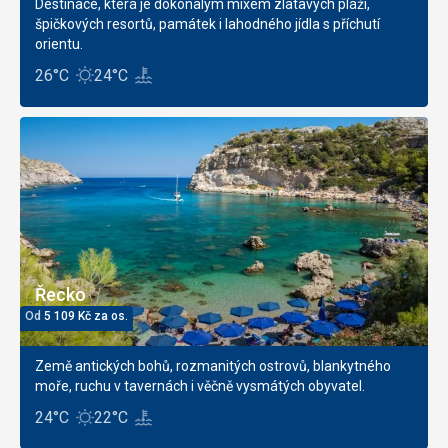
Destinace, která je dokonalým mixem zlatavých pláží,
špičkových resortů, památek i lahodného jídla s příchutí
orientu.
26°C
24°C
Řecko
Od
5 109
Kč
za os.
Země antických bohů, rozmanitých ostrovů, blankytného
moře, ruchu v tavernách i věčně vysmátých obyvatel.
24°C
22°C