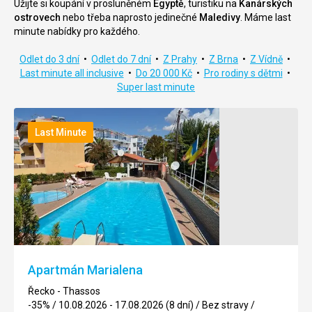
Užijte si koupání v prosluněném
Egyptě
, turistiku na
Kanárských
ostrovech
nebo třeba naprosto jedinečné
Maledivy
. Máme last
minute nabídky pro každého.
Odlet do 3 dní
•
Odlet do 7 dní
•
Z Prahy
•
Z Brna
•
Z Vídně
•
Last minute all inclusive
•
Do 20 000 Kč
•
Pro rodiny s dětmi
•
Super last minute
Last Minute
Apartmán Marialena
Řecko - Thassos
-35%
/
10.08.2026 - 17.08.2026 (8 dní)
/
Bez stravy
/