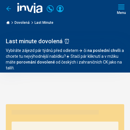
Volejte
Přihlásit
Jít
zpět
226
Menu
se
000
Invia.cz
263
Dovolená
Last Minute
Last minute dovolená ⏰
Vybíráte zájezd pár týdnů před odletem
✈️
či
na poslední chvíli
a
chcete tu nejvýhodnější nabídku?
☀️
Stačí pár kliknutí a v mžiku
máte
porovnání dovolené
od českých i zahraničních CK jako na
talíři.