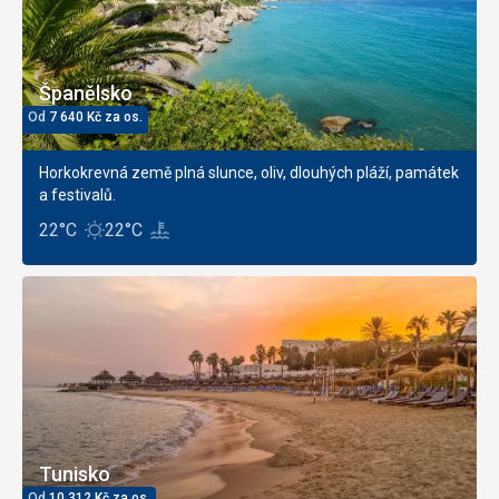
Španělsko
Od
7 640
Kč
za os.
Horkokrevná země plná slunce, oliv, dlouhých pláží, památek
a festivalů.
22°C
22°C
Tunisko
Od
10 312
Kč
za os.