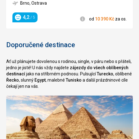
Brno, Ostrava
4,2
/ 5
Informace
od
10 390
Kč
za os.
Hodnocení
Doporučené destinace
Ať už plánujete dovolenou s rodinou, single, v páru nebo s přáteli,
jedno je jisté! U nás vždy najdete
zájezdy do všech oblíbených
destinací
jako na stříbrném podnosu. Pulsující
Turecko
, oblíbené
Řecko
, slunný
Egypt
, malebné
Tunisko
a další prázdninové cíle
čekají jen na vás.