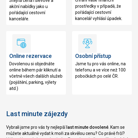
chrání vaše finanční
Stejná cena i slevové a
prostředky v případě, že
akční nabídky jako u
pořádající cestovní
pořádající cestovní
kancelář vyhlásí úpadek.
kanceláře.
Online
Osobní
rezervace
přístup
Online rezervace
Osobní přístup
Dovolenou si objednáte
Jsme tu pro vás online, na
online během pár kliknutí a
telefonu a ve více než 100
včetně všech dalších služeb
pobočkách po celé ČR.
(pojištění, parking, výlety
atd.)
Last minute zájezdy
Vybrali jsme pro vás ty nejlepší
last minute dovolené
. Kam se
můžete aktuálně vydat k moři za skvělou cenu? Co právě frčí?