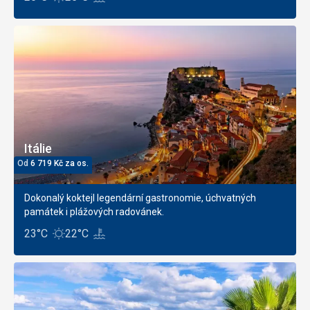
Itálie
Od
6 719
Kč
za os.
Dokonalý koktejl legendární gastronomie, úchvatných
památek i plážových radovánek.
23°C
22°C