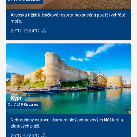
Arabská tržiště, špičkové resorty, nekonečná poušť i vyhřáté
moře.
27°C
24°C
Kypr
Od
7 219
Kč
za os.
Nebroušený ostrovní diamant plný pohádkových klášterů a
zlatavých pláží.
26°C
25°C