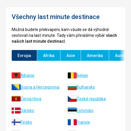
Všechny last minute destinace
Možná budete překvapeni, kam všude se dá výhodně
cestovat na last minute. Tady vám přinášíme výběr
všech
našich last minute destinací
:
Evropa
Afrika
Asie
Amerika
Austráli
Albánie
Belgie
Bosna a Hercegovina
Bulharsko
Černá Hora
Česká republika
Dánsko
Estonsko
Finsko
Francie