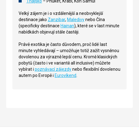
Thajsko
– Phuket, Krabi, Koh Samui
Velký zájem je i o vzdálenější a neobvyklejší
destinace jako
Zanzibar
,
Maledivy
nebo Čína
(specificky destinace
Hainan
), které se v last minute
nabídkách objevují stále častěji.
Právě exotika je často důvodem, proč lidé last
minute vyhledávají – umožňuje totiž zažít vysněnou
dovolenou za výrazně lepší cenu. Kromě klasických
pobytů (často i ve variantě all inclusive) můžete
vybírat i
poznávací zájezdy
nebo flexibilní dovolenou
autem po Evropě i
Eurovíkend
.