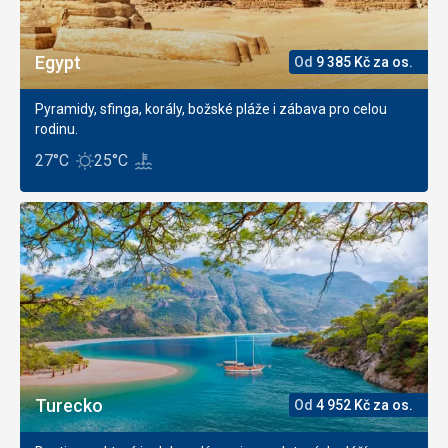
Egypt
Od
9 385
Kč
za os.
Pyramidy, sfinga, korály, božské pláže i zábava pro celou
rodinu.
27°C
25°C
Turecko
Od
4 952
Kč
za os.