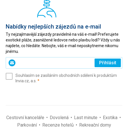
Nabídky nejlepších zájezdů na e-mail
Ty nejzajímavější zájezdy pravidelně na váš e-mail! Preferujete
exotické pláže, zasněžené ledovce nebo plavbu lodí? Vždy u nás
najdete, co hledáte. Nebojte, váš e-mail neposkytneme nikomu
jinému.
Zadejte
Přihlásit
svůj
e-
Souhlasím se zasíláním obchodních sdělení k produktům
mail
(povinné)
Invia.cz, a.s.
*
(povinné)
*
Cestovní kanceláře
Dovolená
Last minute
Exotika
Parkování
Recenze hotelů
Rekreační domy