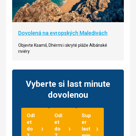
Dovolená na evropských Maledivách
Objevte Ksamil, Dhërmi i skryté pláže Albánské
riviéry
Vyberte si last minute
dovolenou
Odl
Odl
Sup
et
et
er
›
›
›
do
do
last
3
7
min