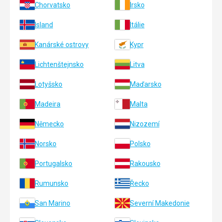
Chorvatsko
Irsko
Island
Itálie
Kanárské ostrovy
Kypr
Lichtenštejnsko
Litva
Lotyšsko
Maďarsko
Madeira
Malta
Německo
Nizozemí
Norsko
Polsko
Portugalsko
Rakousko
Rumunsko
Řecko
San Marino
Severní Makedonie