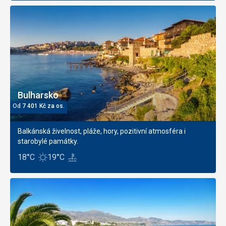
Bulharsko
Od
7 401
Kč
za os.
Balkánská živelnost, pláže, hory, pozitivní atmosféra i
starobylé památky.
18°C
19°C