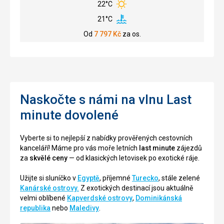
22°C
21°C
Od
7 797
Kč
za os.
Naskočte s námi na vlnu Last
minute dovolené
Vyberte si to nejlepší z nabídky prověřených cestovních
kanceláří! Máme pro vás moře letních
last minute
zájezdů
za
skvělé ceny
— od klasických letovisek po exotické ráje.
Užijte si sluníčko v
Egyptě
, příjemné
Turecko
, stále zelené
Kanárské ostrovy.
Z exotických destinací jsou aktuálně
velmi oblíbené
Kapverdské ostrovy
,
Dominikánská
republika
nebo
Maledivy
.