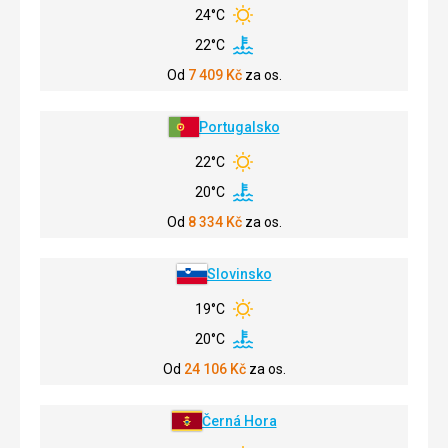
24°C
22°C
Od
7 409
Kč
za os.
Portugalsko
22°C
20°C
Od
8 334
Kč
za os.
Slovinsko
19°C
20°C
Od
24 106
Kč
za os.
Černá Hora